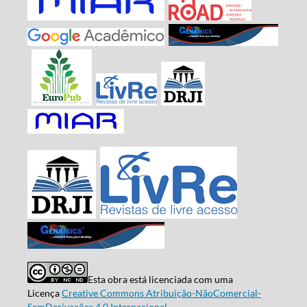
Esta obra está licenciada com uma
Licença
Creative Commons Atribuição-NãoComercial-
SemDerivações 4.0 Internacional
.