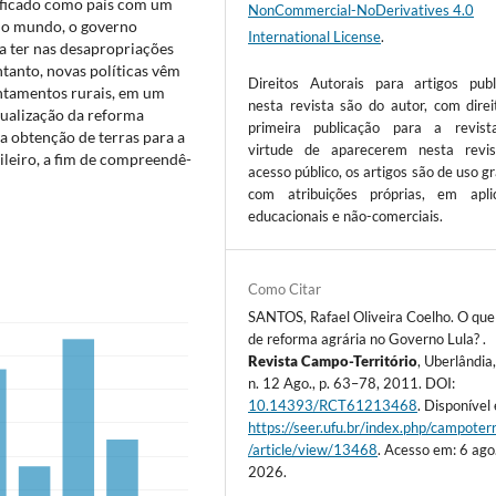
ssificado como país com um
NonCommercial-NoDerivatives 4.0
 do mundo, o governo
International License
.
a ter nas desapropriações
ntanto, novas políticas vêm
Direitos Autorais para artigos publ
ntamentos rurais, em um
nesta revista são do autor, com direi
ualização da reforma
primeira publicação para a revis
a obtenção de terras para a
virtude de aparecerem nesta revi
sileiro, a fim de compreendê-
acesso público, os artigos são de uso gr
com atribuições próprias, em apli
educacionais e não-comerciais.
Como Citar
SANTOS, Rafael Oliveira Coelho. O que
de reforma agrária no Governo Lula? .
Revista Campo-Território
, Uberlândia,
n. 12 Ago., p. 63–78, 2011. DOI:
10.14393/RCT61213468
. Disponível
https://seer.ufu.br/index.php/campoterr
/article/view/13468
. Acesso em: 6 ago
2026.