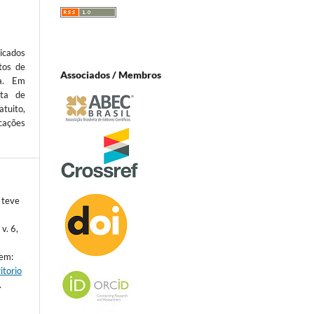
icados
tos de
Associados / Membros
ta. Em
sta de
atuito,
cações
 teve
 v. 6,
 em:
itorio
.