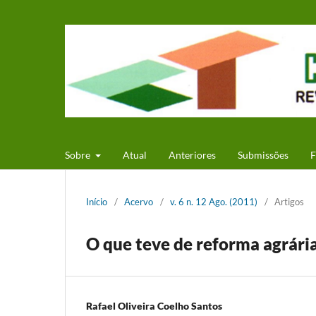
Sobre
Atual
Anteriores
Submissões
F
Início
/
Acervo
/
v. 6 n. 12 Ago. (2011)
/
Artigos
O que teve de reforma agrári
Rafael Oliveira Coelho Santos