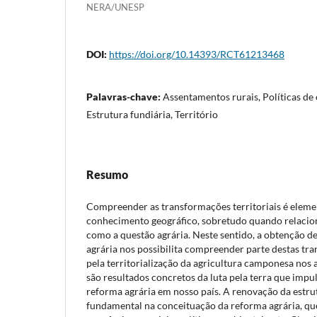
NERA/UNESP
DOI:
https://doi.org/10.14393/RCT61213468
Palavras-chave:
Assentamentos rurais, Políticas de
Estrutura fundiária, Território
Resumo
Compreender as transformações territoriais é eleme
conhecimento geográfico, sobretudo quando relacion
como a questão agrária. Neste sentido, a obtenção de
agrária nos possibilita compreender parte destas tr
pela territorialização da agricultura camponesa nos 
são resultados concretos da luta pela terra que impu
reforma agrária em nosso país. A renovação da estrut
fundamental na conceituação da reforma agrária, q