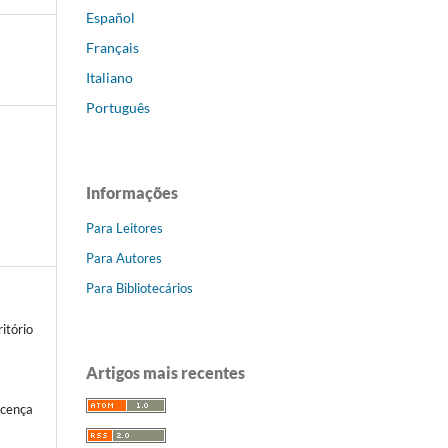
Español
Français
Italiano
Português
Informações
Para Leitores
Para Autores
Para Bibliotecários
itório
Artigos mais recentes
icença