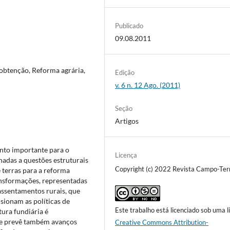
Publicado
09.08.2011
 obtenção, Reforma agrária,
Edição
v. 6 n. 12 Ago. (2011)
Seção
Artigos
nto importante para o
Licença
adas a questões estruturais
Copyright (c) 2022 Revista Campo-Terr
 terras para a reforma
ansformações, representadas
assentamentos rurais, que
lsionam as políticas de
Este trabalho está licenciado sob uma l
ura fundiária é
ue prevê também avanços
Creative Commons Attribution-