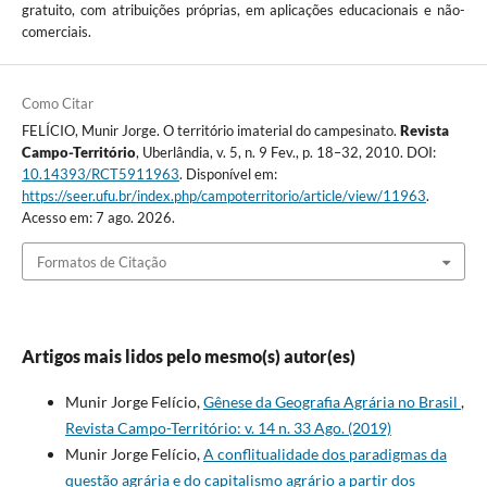
gratuito, com atribuições próprias, em aplicações educacionais e não-
comerciais.
Como Citar
FELÍCIO, Munir Jorge. O território imaterial do campesinato.
Revista
Campo-Território
, Uberlândia, v. 5, n. 9 Fev., p. 18–32, 2010. DOI:
10.14393/RCT5911963
. Disponível em:
https://seer.ufu.br/index.php/campoterritorio/article/view/11963
.
Acesso em: 7 ago. 2026.
Formatos de Citação
Artigos mais lidos pelo mesmo(s) autor(es)
Munir Jorge Felício,
Gênese da Geografia Agrária no Brasil
,
Revista Campo-Território: v. 14 n. 33 Ago. (2019)
Munir Jorge Felício,
A conflitualidade dos paradigmas da
questão agrária e do capitalismo agrário a partir dos