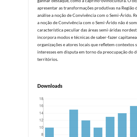
ganhar destaque, como a caprino-ovinocultura. O obj
apresentar as transformações produtivas na Região 
análise a noção de Convivência com o Semi-Árido. Re
a noção de Convivência com o Semi-Árido não é som
característica peculiar das áreas semi-áridas nordesti
incorpora modos e técnicas de saber-fazer capitanea
organizações e atores locais que refletem contextos s
interesses em disputa em torno da preocupação do d
territórios.
Downloads