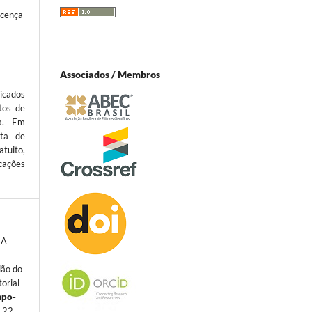
icença
Associados / Membros
icados
tos de
ta. Em
sta de
atuito,
cações
 A
ião do
torial
mpo-
p. 22–