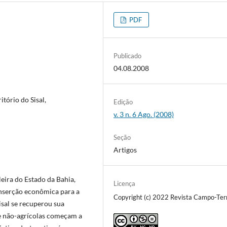
PDF
Publicado
04.08.2008
tório do Sisal,
Edição
v. 3 n. 6 Ago. (2008)
Seção
Artigos
eira do Estado da Bahia,
Licença
inserção econômica para a
Copyright (c) 2022 Revista Campo-Terr
isal se recuperou sua
 e não-agrícolas começam a