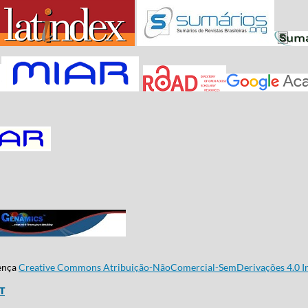
cença
Creative Commons Atribuição-NãoComercial-SemDerivações 4.0 In
CT