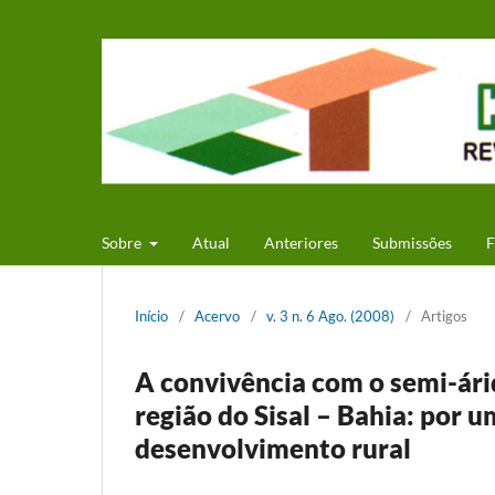
Sobre
Atual
Anteriores
Submissões
F
Início
/
Acervo
/
v. 3 n. 6 Ago. (2008)
/
Artigos
A convivência com o semi-ári
região do Sisal – Bahia: por u
desenvolvimento rural