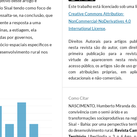
etivo deste artigo é
Este trabalho está licenciado sob uma l
do Sisal tendo como foco de
Creative Commons Attribution-
ssalta-se, na conclusão, que
NonCommercial-NoDerivatives 4.0
ente a resposta a uma
International License
.
nas, a estiagem, ela
das por governos,
Direitos Autorais para artigos publ
ócio-espaciais específicos e
nesta revista são do autor, com direi
esenvolvimento rural nos
primeira publicação para a revis
virtude de aparecerem nesta revi
acesso público, os artigos são de uso gr
com atribuições próprias, em apli
educacionais e não-comerciais.
Como Citar
NASCIMENTO, Humberto Miranda do.
convivência com o semi-árido e as
transformações socioprodutivas na reg
Sisal – Bahia: por uma perspectiva terri
do desenvolvimento rural.
Revista Ca
Território
, Uberlândia, v. 3, n. 6 Ago., 