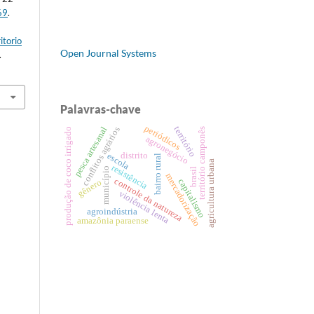
69
.
itorio
Open Journal Systems
.
Palavras-chave
periódicos
território
pesca artesanal
conflitos agrários
produção de coco irrigado
território camponês
agronegócio
distrito
escola
bairro rural
agricultura urbana
resistência
município
brasil
mercadorização
controle da natureza
capitalismo
gênero
violência lenta
agroindústria
amazônia paraense