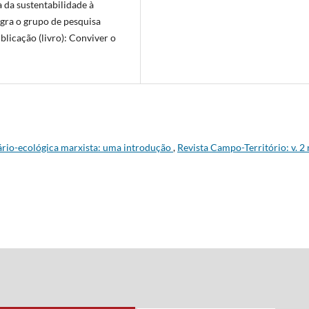
 da sustentabilidade à
gra o grupo de pesquisa
licação (livro): Conviver o
ário-ecológica marxista: uma introdução
,
Revista Campo-Território: v. 2 