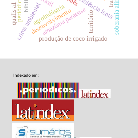
soberania alimentar
qualis a1 e a2
brasil
periódicos
violência lenta
crime ambiental
agroindústria
amazônia paraense
desenvolvimento
território
produção de coco irrigado
Indexado em: