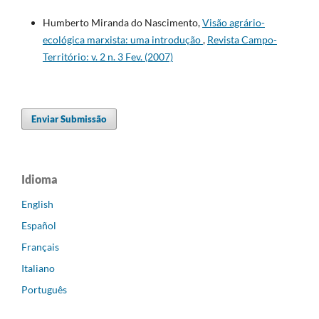
Humberto Miranda do Nascimento,
Visão agrário-
ecológica marxista: uma introdução
,
Revista Campo-
Território: v. 2 n. 3 Fev. (2007)
Enviar Submissão
Idioma
English
Español
Français
Italiano
Português