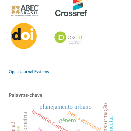
Open Journal Systems
Palavras-chave
transformação
planejamento urbano
território camponês
pesca artesanal
bibliometria
gênero