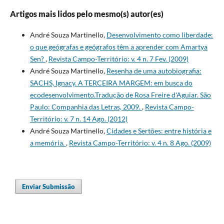
Artigos mais lidos pelo mesmo(s) autor(es)
André Souza Martinello,
Desenvolvimento como liberdade:
o que geógrafas e geógrafos têm a aprender com Amartya
Sen?
,
Revista Campo-Território: v. 4 n. 7 Fev. (2009)
André Souza Martinello,
Resenha de uma autobiografia:
SACHS, Ignacy. A TERCEIRA MARGEM: em busca do
ecodesenvolvimento.Tradução de Rosa Freire d'Aguiar. São
Paulo: Companhia das Letras, 2009.
,
Revista Campo-
Território: v. 7 n. 14 Ago. (2012)
André Souza Martinello,
Cidades e Sertões: entre história e
a memória.
,
Revista Campo-Território: v. 4 n. 8 Ago. (2009)
Enviar Submissão