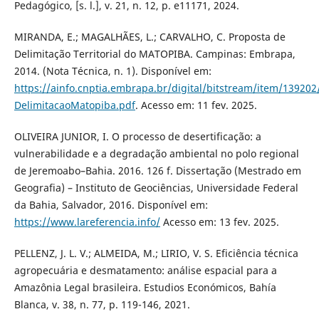
Pedagógico, [s. l.], v. 21, n. 12, p. e11171, 2024.
MIRANDA, E.; MAGALHÃES, L.; CARVALHO, C. Proposta de
Delimitação Territorial do MATOPIBA. Campinas: Embrapa,
2014. (Nota Técnica, n. 1). Disponível em:
https://ainfo.cnptia.embrapa.br/digital/bitstream/item/139202
DelimitacaoMatopiba.pdf
. Acesso em: 11 fev. 2025.
OLIVEIRA JUNIOR, I. O processo de desertificação: a
vulnerabilidade e a degradação ambiental no polo regional
de Jeremoabo–Bahia. 2016. 126 f. Dissertação (Mestrado em
Geografia) – Instituto de Geociências, Universidade Federal
da Bahia, Salvador, 2016. Disponível em:
https://www.lareferencia.info/
Acesso em: 13 fev. 2025.
PELLENZ, J. L. V.; ALMEIDA, M.; LIRIO, V. S. Eficiência técnica
agropecuária e desmatamento: análise espacial para a
Amazônia Legal brasileira. Estudios Económicos, Bahía
Blanca, v. 38, n. 77, p. 119-146, 2021.