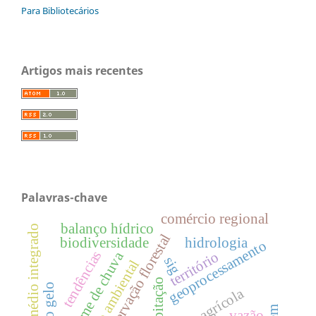
Para Bibliotecários
Artigos mais recentes
Palavras-chave
comércio regional
balanço hídrico
ensino médio integrado
conservação florestal
biodiversidade
hidrologia
geoprocessamento
tendências
território
regime de chuva
sig
impacto ambiental
precipitação
censo agrícola
vazão