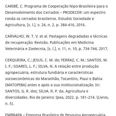
CARIBÉ, C. Programa de Cooperação Nipo-Brasileira para o
Desenvolvimento dos Cerrados – PRODECER: um espectro
ronda os cerrados brasileiros. Estudos Sociedade e
Agricultura, [s. l.], v. 24, n. 2, p. 384-416, 2016.
CARVALHO, W. T. V. et al. Pastagens degradadas e técnicas
de recuperação: Revisão. Publicações em Medicina
Veterinária e Zootecnia, [s. l.], v. 11, n. 10, p. 734-744, 2017.
CERQUEIRA, C.; JESUS, C. M. de; FERRAZ, C. M.; SANTOS, M.
I. F.; SOARES, L. F.; SILVA, N. A relação entre produção
agropecuária, estrutura fundiária e características
socioeconômicas do Maranhão, Tocantins, Piauí e Bahia
(MATOPIBA) antes e após a sua institucionalização. In:
SANTOS, G. R. dos; SILVA. R. P. da. Agricultura e
diversidades. Rio de Janeiro: Ipea, 2022. p. 181–214. (Livros,
n. 5).
EMBRAPA – Empresa Brasileira de Pesquisa Agropecuária.