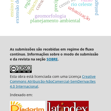
extensão do gelo
pastagem
rio celeste
urbanização
geomorfologia
planejamento ambiental
As submissões são recebidas em regime de fluxo
contínuo. Informações sobre o modo de submissão
e da revista na seção
SOBRE
.
Esta obra está licenciada com uma Licença
Creative
Commons Atribuição-NãoComercial-SemDerivações
4.0 Internacional
.
Indexado em: