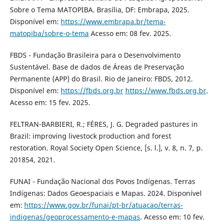
Sobre o Tema MATOPIBA. Brasília, DF: Embrapa, 2025.
Disponível em:
https://www.embrapa.br/tema-
matopiba/sobre-o-tema
Acesso em: 08 fev. 2025.
FBDS - Fundação Brasileira para o Desenvolvimento
Sustentável. Base de dados de Áreas de Preservação
Permanente (APP) do Brasil. Rio de Janeiro: FBDS, 2012.
Disponível em:
https://fbds.org.br
https://www.fbds.org.br
.
Acesso em: 15 fev. 2025.
FELTRAN-BARBIERI, R.; FÉRES, J. G. Degraded pastures in
Brazil: improving livestock production and forest
restoration. Royal Society Open Science, [s. l.], v. 8, n. 7, p.
201854, 2021.
FUNAI - Fundação Nacional dos Povos Indígenas. Terras
Indígenas: Dados Geoespaciais e Mapas. 2024. Disponível
em:
https://www.gov.br/funai/pt-br/atuacao/terras-
indigenas/geoprocessamento-e-mapas
. Acesso em: 10 fev.