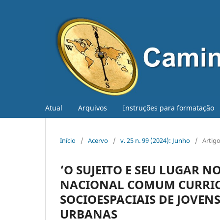
Atual
Arquivos
Instruções para formatação
Início
/
Acervo
/
v. 25 n. 99 (2024): Junho
/
Artig
‘O SUJEITO E SEU LUGAR 
NACIONAL COMUM CURRICU
SOCIOESPACIAIS DE JOVEN
URBANAS