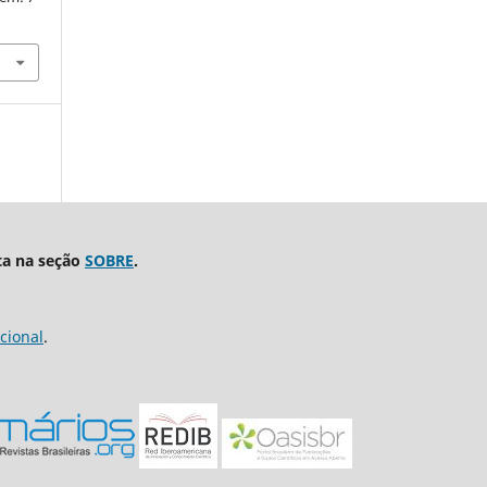
ta na seção
SOBRE
.
cional
.