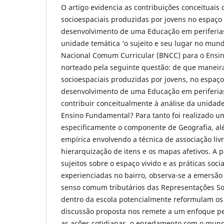
O artigo evidencia as contribuições conceituais 
socioespaciais produzidas por jovens no espaço 
desenvolvimento de uma Educação em periferias
unidade temática ‘o sujeito e seu lugar no mun
Nacional Comum Curricular (BNCC) para o Ensi
norteado pela seguinte questão: de que maneira
socioespaciais produzidas por jovens, no espaço
desenvolvimento de uma Educação em periferi
contribuir conceitualmente à análise da unidad
Ensino Fundamental? Para tanto foi realizado u
especificamente o componente de Geografia, al
empírica envolvendo a técnica de associação livr
hierarquização de itens e os mapas afetivos. A 
sujeitos sobre o espaço vivido e as práticas soci
experienciadas no bairro, observa-se a emersã
senso comum tributários das Representações So
dentro da escola potencialmente reformulam os 
discussão proposta nos remete a um enfoque p
as ações cotidianas, o enredamento com o mundo