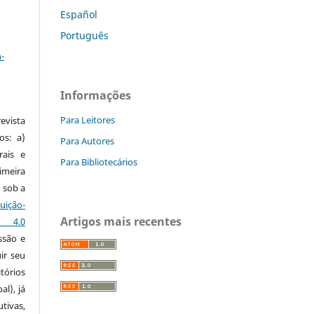
Español
Português
a
-
Informações
Para Leitores
vista
os: a)
Para Autores
rais e
Para Bibliotecários
imeira
 sob a
ção-
Artigos mais recentes
s 4.0
ssão e
ir seu
tórios
al), já
tivas,