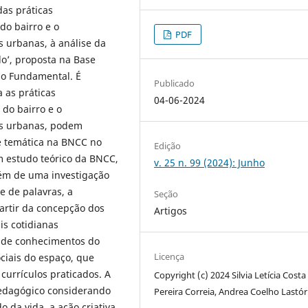
das práticas
do bairro e o
PDF
 urbanas, à análise da
do’, proposta na Base
no Fundamental. É
Publicado
 as práticas
04-06-2024
 do bairro e o
as urbanas, podem
e temática na BNCC no
Edição
m estudo teórico da BNCC,
v. 25 n. 99 (2024): Junho
ém de uma investigação
e de palavras, a
Seção
partir da concepção dos
Artigos
ais cotidianas
o de conhecimentos do
Licença
ciais do espaço, que
currículos praticados. A
Copyright (c) 2024 Silvia Letícia Costa
edagógico considerando
Pereira Correia, Andrea Coelho Lastór
 da vida, a ação criativa