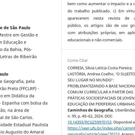
bem como aumentar o impacto e a c
do trabalho publicado. c) Em virt
aparecerem nesta revista de a
público, os artigos são de uso gra
de de São Paulo
com atribuições próprias, em apli
Mestre em Gestão e
educacionais e não-comerciais.
em Educação e
 da Bahia, Pós-
Letras de Ribeirão
Como Citar
CORREIA, Silvia Letícia Costa Pereira;
LASTÓRIA, Andrea Coelho. ‘O SUJEITO
aulo
SEU LUGAR NO MUNDO’:
e Geografia, pela
PROBLEMATIZANDO A BASE NACION
rão Preto (FFCLRP) -
COMUM CURRICULAR A PARTIR DAS
do em Didática da
PRÁTICAS SOCIOESPACIAIS DE JOVEN
 - Espanha com bolsa da
EDUCAÇÃO EM PERIFERIAS URBANAS
Caminhos de Geografia
, Uberlândia,
ão, na área de
n. 99, p. 49–62, 2024. DOI:
al de São Carlos.
10.14393/RCG259970153
. Disponível 
sidade Estadual Paulista
https://seer.ufu.br/index.php/cami
nio Augusto do Amaral
geografia/article/view/70153
. Acesso