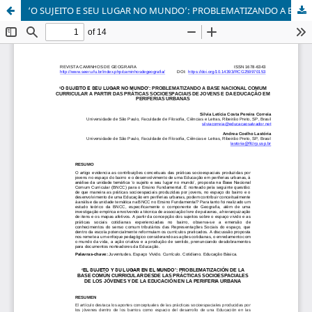
‘O SUJEITO E SEU LUGAR NO MUNDO’: PROBLEMATIZANDO A BASE NACIONAL COMUM CURRICULAR A PARTIR DAS PRÁTICAS SOCIOESPACIAIS DE JOVENS E DA EDUCAÇÃO EM PERIFERIAS URBANAS