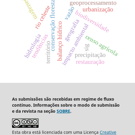
pastagem
conservação florestal
geoprocessamento
rio celeste
vazão
urbanização
biodiversidade
geografia
balanço hídrico
impacto ambiental
hidrologia
tendências
censo agrícola
território
sig
precipitação
restauração
As submissões são recebidas em regime de fluxo
contínuo. Informações sobre o modo de submissão
e da revista na seção
SOBRE
.
Esta obra está licenciada com uma Licença
Creative