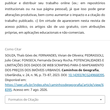
publicar e distribuir seu trabalho online (ex.: em repositórios
institucionais ou na sua página pessoal), já que isso pode gerar
alterações produtivas, bem como aumentar o impacto e a citação do
trabalho publicado. c) Em virtude de aparecerem nesta revista de
acesso público, os artigos são de uso gratuito, com atribuições
próprias, em aplicações educacionais e não-comerciais.
Como Citar
SOUZA, Thaís Góes de; FERNANDES, Vivian de Oliveira; PEDRASSOLI,
Julio César; FONSECA, Fernanda Doracy Rocha. POTENCIALIDADES E
LIMITAÇÕES DOS DADOS DE WEB SCRAPING PARA O MAPEAMENTO
DOS PREÇOS DOS IMÓVEIS URBANOS.
Caminhos de Geografia
,
Uberlândia, v. 24, n. 96, p. 73–87, 2023. DOI:
10.14393/RCG249668395
.
Disponível em:
https://seer.ufu.br/index.php/caminhosdegeografia/article/view/6
8395
. Acesso em: 7 ago. 2026.
Formatos de Citação