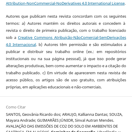
Attribution-NonCommercial-NoDerivatives 4.0 International License
.
Autores que publicam nesta revista concordam com os seguintes
termos: a) Autores mantém os direitos autorais e concedem à
revista o direito de primeira publicação, com o trabalho licenciado
sob a
Creative Commons Atribuição-NãoComercial-SemDerivações
4.0 Internacional
. b) Autores têm permissão e são estimulados a
publicar e distribuir seu trabalho online (ex.: em repositórios
institucionais ou na sua página pessoal), já que isso pode gerar
alterações produtivas, bem como aumentar o impacto e a citação do
trabalho publicado. c) Em virtude de aparecerem nesta revista de
acesso público, os artigos são de uso gratuito, com atribuições
próprias, em aplicações educacionais e não-comerciais.
Como Citar
SANTOS, Geovânia Ricardo dos; ARAUJO, Kallianna Dantas; SOUZA,
Mayara Andrade; GUIMARÃES JÚNIOR, Sinval Autran Mendes.
AVALIAÇÃO DAS EMISSÕES DE CO2 DO SOLO EM AMBIENTES DE
CAATINGA, EM ALAGOAS.
Caminhos de Geografia
, Uberlândia, v.