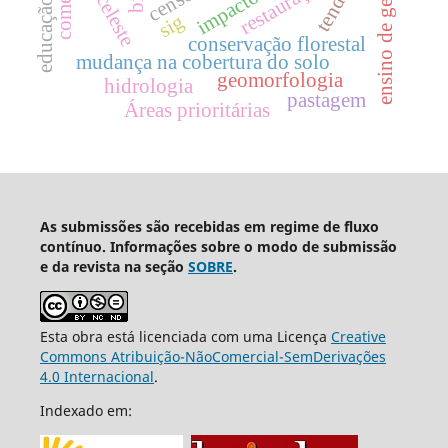
ensino de geografia
rio celeste
restauração
sig
conservação florestal
mudança na cobertura do solo
geomorfologia
hidrologia
pastagem
Áreas prioritárias
As submissões são recebidas em regime de fluxo
contínuo. Informações sobre o modo de submissão
e da revista na seção
SOBRE
.
Esta obra está licenciada com uma Licença
Creative
Commons Atribuição-NãoComercial-SemDerivações
4.0 Internacional
.
Indexado em: