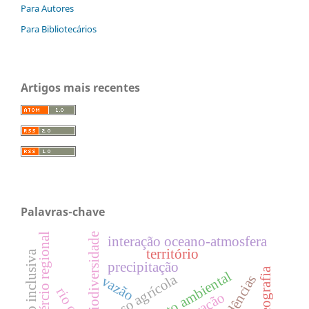
Para Autores
Para Bibliotecários
Artigos mais recentes
Palavras-chave
comércio regional
biodiversidade
interação oceano-atmosfera
território
educação inclusiva
precipitação
impacto ambiental
censo agrícola
tendências
vazão