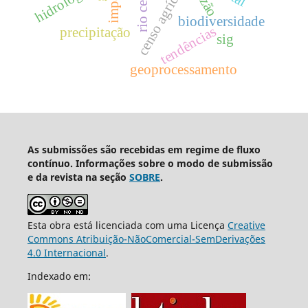
rio celeste
censo agrícola
hidrologia
vazão
biodiversidade
tendências
precipitação
sig
geoprocessamento
As submissões são recebidas em regime de fluxo
contínuo. Informações sobre o modo de submissão
e da revista na seção
SOBRE
.
Esta obra está licenciada com uma Licença
Creative
Commons Atribuição-NãoComercial-SemDerivações
4.0 Internacional
.
Indexado em: