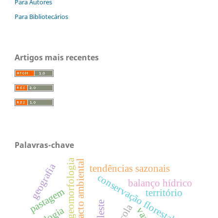
Para Autores
Para Bibliotecários
Artigos mais recentes
Palavras-chave
geomorfologia
impacto ambiental
geografia
tendências sazonais
conservação florestal
balanço hídrico
pastagem
território