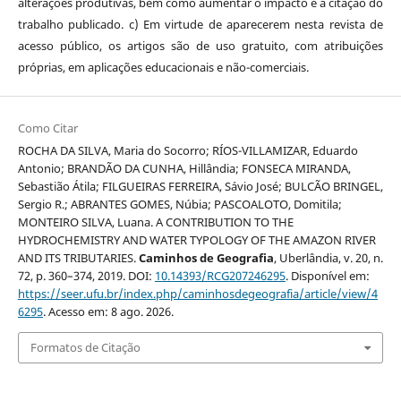
alterações produtivas, bem como aumentar o impacto e a citação do
trabalho publicado. c) Em virtude de aparecerem nesta revista de
acesso público, os artigos são de uso gratuito, com atribuições
próprias, em aplicações educacionais e não-comerciais.
Como Citar
ROCHA DA SILVA, Maria do Socorro; RÍOS-VILLAMIZAR, Eduardo
Antonio; BRANDÃO DA CUNHA, Hillândia; FONSECA MIRANDA,
Sebastião Átila; FILGUEIRAS FERREIRA, Sávio José; BULCÃO BRINGEL,
Sergio R.; ABRANTES GOMES, Núbia; PASCOALOTO, Domitila;
MONTEIRO SILVA, Luana. A CONTRIBUTION TO THE
HYDROCHEMISTRY AND WATER TYPOLOGY OF THE AMAZON RIVER
AND ITS TRIBUTARIES.
Caminhos de Geografia
, Uberlândia, v. 20, n.
72, p. 360–374, 2019. DOI:
10.14393/RCG207246295
. Disponível em:
https://seer.ufu.br/index.php/caminhosdegeografia/article/view/4
6295
. Acesso em: 8 ago. 2026.
Formatos de Citação