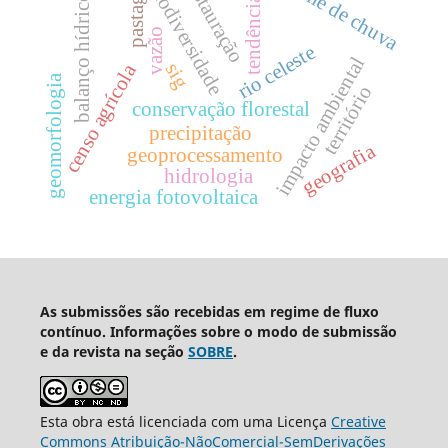
regime de chuva
pastagem
restauração
biodiversidade
tendências
balanço hídrico
vazão
rio celeste
impacto ambiental
sig
censo agrícola
geomorfologia
território
conservação florestal
precipitação
geografia
geoprocessamento
hidrologia
energia fotovoltaica
As submissões são recebidas em regime de fluxo
contínuo. Informações sobre o modo de submissão
e da revista na seção
SOBRE
.
Esta obra está licenciada com uma Licença
Creative
Commons Atribuição-NãoComercial-SemDerivações