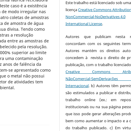
Este trabalho está licenciado sob um
este caso é a existência
licença
Creative Commons Attribution
 de modo irregular nas
NonCommercial-NoDerivatives 4.0
quatro coletas de amostras
eta de amostra de água
International License
.
sua divisa. Tendo como
stras a resolução
Autores que publicam nesta re
ada entre as amostras de
concordam com os seguintes term
belecido pela resolução.
Autores mantém os direitos auto
6000% superior ao limite
concedem à revista o direito de pr
ara uma contaminação
 anos de falência da
publicação, com o trabalho licenciado
 tem-se apresentado como
Creative Commons Atribui
ue o metal não possui
NãoComercial-SemDerivaçõe
etor de atividades tem
Internacional
. b) Autores têm permi
iental.
são estimulados a publicar e distribu
trabalho online (ex.: em reposi
institucionais ou na sua página pesso
que isso pode gerar alterações produ
bem como aumentar o impacto e a c
do trabalho publicado. c) Em virt