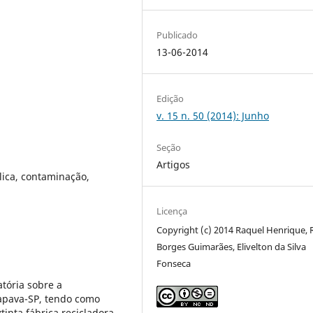
Publicado
13-06-2014
Edição
v. 15 n. 50 (2014): Junho
Seção
Artigos
ica, contaminação,
Licença
Copyright (c) 2014 Raquel Henrique, 
Borges Guimarães, Elivelton da Silva
Fonseca
tória sobre a
apava-SP, tendo como
tinta fábrica recicladora