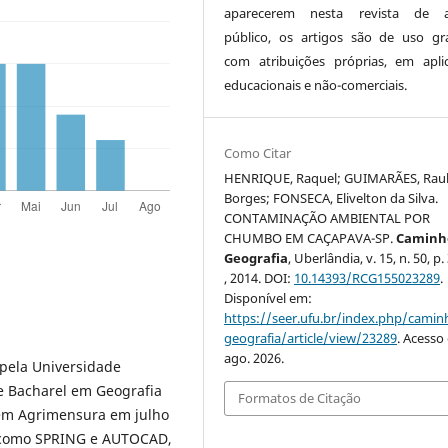
aparecerem nesta revista de a
público, os artigos são de uso gra
com atribuições próprias, em apli
educacionais e não-comerciais.
Como Citar
HENRIQUE, Raquel; GUIMARÃES, Rau
Borges; FONSECA, Elivelton da Silva.
CONTAMINAÇÃO AMBIENTAL POR
CHUMBO EM CAÇAPAVA-SP.
Caminh
Geografia
, Uberlândia, v. 15, n. 50, p
, 2014. DOI:
10.14393/RCG155023289
.
Disponível em:
https://seer.ufu.br/index.php/cami
geografia/article/view/23289
. Acesso
ago. 2026.
 pela Universidade
 e Bacharel em Geografia
Formatos de Citação
 em Agrimensura em julho
, como SPRING e AUTOCAD,