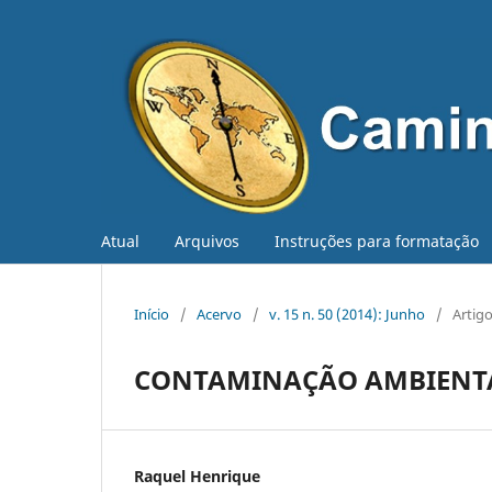
Atual
Arquivos
Instruções para formatação
Início
/
Acervo
/
v. 15 n. 50 (2014): Junho
/
Artig
CONTAMINAÇÃO AMBIENTA
Raquel Henrique