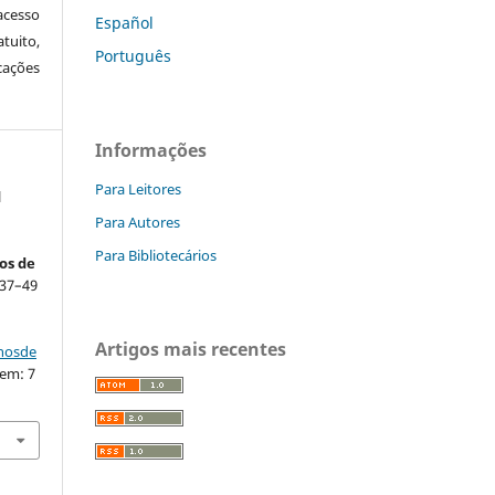
cesso
Español
tuito,
Português
cações
Informações
Para Leitores
l
Para Autores
Para Bibliotecários
os de
. 37–49
Artigos mais recentes
nhosde
 em: 7