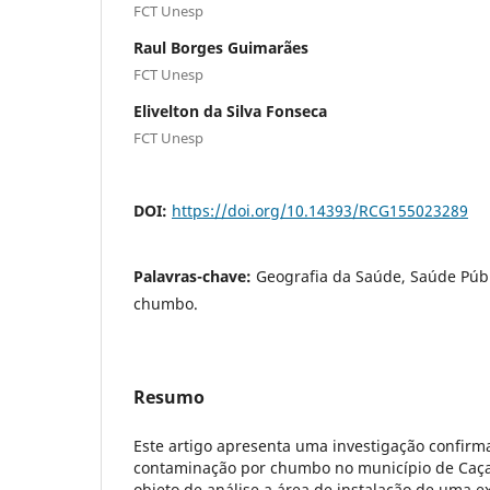
FCT Unesp
Raul Borges Guimarães
FCT Unesp
Elivelton da Silva Fonseca
FCT Unesp
DOI:
https://doi.org/10.14393/RCG155023289
Palavras-chave:
Geografia da Saúde, Saúde Públ
chumbo.
Resumo
Este artigo apresenta uma investigação confirma
contaminação por chumbo no município de Caç
objeto de análise a área de instalação de uma ex