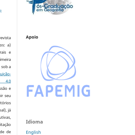
a
-
Apoio
vista
os: a)
rais e
imeira
 sob a
ção-
s 4.0
ssão e
ir seu
tórios
al), já
tivas,
Idioma
itação
ude de
English