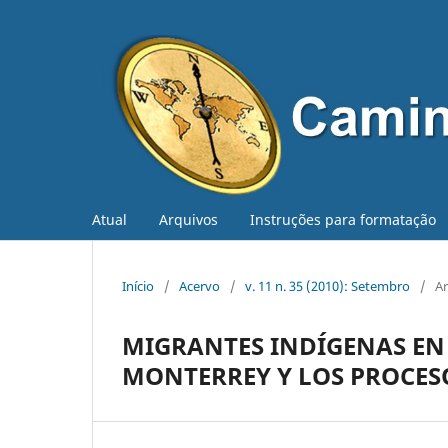
Atual
Arquivos
Instruções para formatação
Início
/
Acervo
/
v. 11 n. 35 (2010): Setembro
/
Ar
MIGRANTES INDÍGENAS EN
MONTERREY Y LOS PROCES