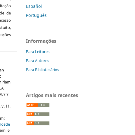
itação
Español
ude de
Português
cesso
tuito,
cações
Informações
Para Leitores
Para Autores
Para Bibliotecários
an
;
Miriam
LA
EY Y
Artigos mais recentes
 v. 11,
em:
nhosde
 em: 6