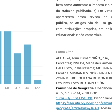
bem como aumentar o impacto e a c
do trabalho publicado. c) Em virt
aparecerem nesta revista de a
público, os artigos são de uso gra
com atribuições próprias, em apli
educacionais e não-comerciais.
Como Citar
ACHARYA, Arun Kumar; NIÑO, José Ju
Cervantes; PINEDA, María del Carmen
GALLEGOS, Idalia Irasema; MOLINA, 
Carolina. MIGRANTES INDÍGENAS EN 
ZONA METROPOLITANA DE MONTERR
LOS PROCESOS DE ADAPTACIÓN.
Caminhos de Geografia
, Uberlândia,
n. 35, p. 100–114, 2010. DOI:
10.14393/RCG113516391
. Disponível 
https://seer.ufu.br/index.php/cami
geografia/article/view/16391
. Acesso