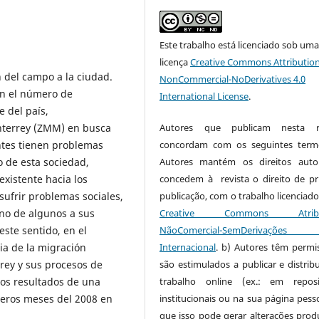
Este trabalho está licenciado sob um
licença
Creative Commons Attribution
 del campo a la ciudad.
NonCommercial-NoDerivatives 4.0
en el número de
International License
.
e del país,
nterrey (ZMM) en busca
Autores que publicam nesta re
antes tienen problemas
concordam com os seguintes term
o de esta sociedad,
Autores mantém os direitos auto
xistente hacia los
concedem à revista o direito de pr
 sufrir problemas sociales,
publicação, com o trabalho licenciado
rno de algunos a sus
Creative Commons Atribui
este sentido, en el
NãoComercial-SemDerivaçõe
ia de la migración
Internacional
. b) Autores têm permi
rey y sus procesos de
são estimulados a publicar e distribu
 los resultados de una
trabalho online (ex.: em reposi
meros meses del 2008 en
institucionais ou na sua página pesso
que isso pode gerar alterações produ