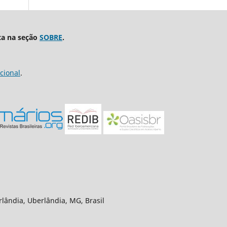
ta na seção
SOBRE
.
cional
.
rlândia, Uberlândia, MG, Brasil