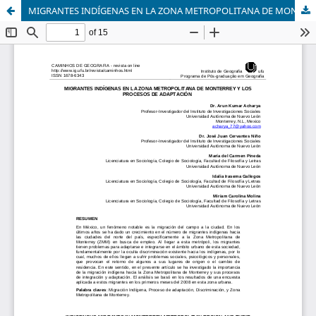
MIGRANTES INDÍGENAS EN LA ZONA METROPOLITANA DE MONTERREY Y LOS PROCESOS DE ADAPTACIÓN