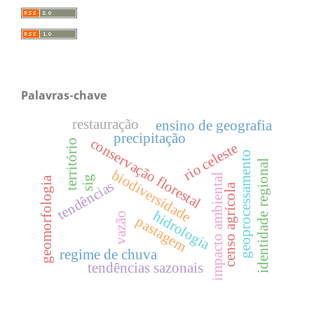
Palavras-chave
restauração
ensino de geografia
precipitação
conservação florestal
território
rio celeste
geoprocessamento
identidade regional
biodiversidade
impacto ambiental
sig
geomorfologia
tendências
censo agrícola
hidrologia
vazão
pastagem
regime de chuva
tendências sazonais