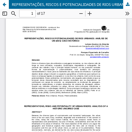
REPRESENTAÇÕES, RISCOS E POTENCIALIDADES DE RIOS URBANOS: ANÁLISE DE UM (DES)CASO HISTÓRICO