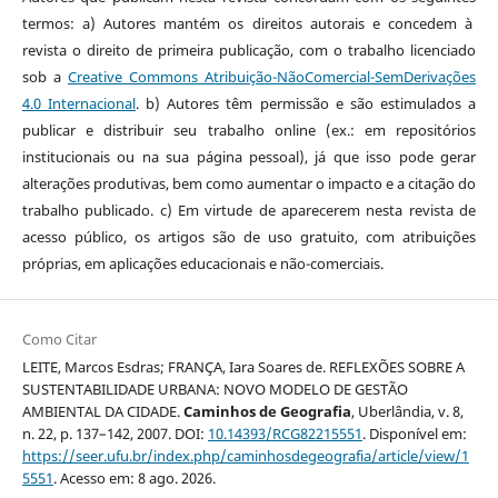
termos: a) Autores mantém os direitos autorais e concedem à
revista o direito de primeira publicação, com o trabalho licenciado
sob a
Creative Commons Atribuição-NãoComercial-SemDerivações
4.0 Internacional
. b) Autores têm permissão e são estimulados a
publicar e distribuir seu trabalho online (ex.: em repositórios
institucionais ou na sua página pessoal), já que isso pode gerar
alterações produtivas, bem como aumentar o impacto e a citação do
trabalho publicado. c) Em virtude de aparecerem nesta revista de
acesso público, os artigos são de uso gratuito, com atribuições
próprias, em aplicações educacionais e não-comerciais.
Como Citar
LEITE, Marcos Esdras; FRANÇA, Iara Soares de. REFLEXÕES SOBRE A
SUSTENTABILIDADE URBANA: NOVO MODELO DE GESTÃO
AMBIENTAL DA CIDADE.
Caminhos de Geografia
, Uberlândia, v. 8,
n. 22, p. 137–142, 2007. DOI:
10.14393/RCG82215551
. Disponível em:
https://seer.ufu.br/index.php/caminhosdegeografia/article/view/1
5551
. Acesso em: 8 ago. 2026.