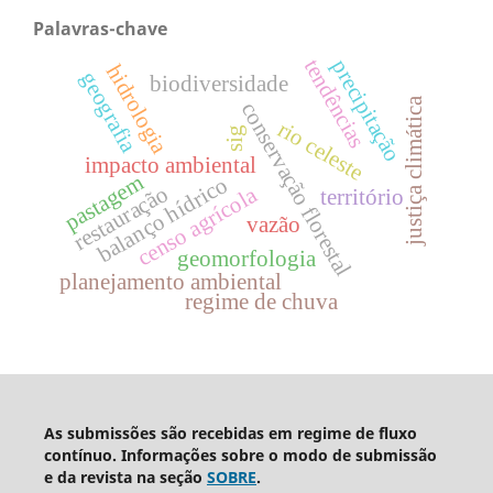
Palavras-chave
tendências
precipitação
hidrologia
geografia
biodiversidade
justiça climática
conservação florestal
rio celeste
sig
impacto ambiental
pastagem
balanço hídrico
restauração
censo agrícola
território
vazão
geomorfologia
planejamento ambiental
regime de chuva
As submissões são recebidas em regime de fluxo
contínuo. Informações sobre o modo de submissão
e da revista na seção
SOBRE
.