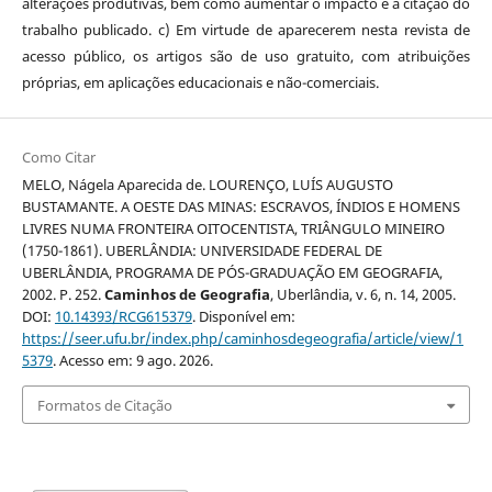
alterações produtivas, bem como aumentar o impacto e a citação do
trabalho publicado. c) Em virtude de aparecerem nesta revista de
acesso público, os artigos são de uso gratuito, com atribuições
próprias, em aplicações educacionais e não-comerciais.
Como Citar
MELO, Nágela Aparecida de. LOURENÇO, LUÍS AUGUSTO
BUSTAMANTE. A OESTE DAS MINAS: ESCRAVOS, ÍNDIOS E HOMENS
LIVRES NUMA FRONTEIRA OITOCENTISTA, TRIÂNGULO MINEIRO
(1750-1861). UBERLÂNDIA: UNIVERSIDADE FEDERAL DE
UBERLÂNDIA, PROGRAMA DE PÓS-GRADUAÇÃO EM GEOGRAFIA,
2002. P. 252.
Caminhos de Geografia
, Uberlândia, v. 6, n. 14, 2005.
DOI:
10.14393/RCG615379
. Disponível em:
https://seer.ufu.br/index.php/caminhosdegeografia/article/view/1
5379
. Acesso em: 9 ago. 2026.
Formatos de Citação