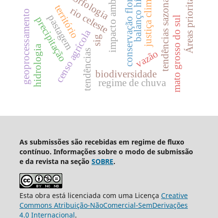
impacto ambiental
balanço hídrico
conservação florestal
justiça climática
geomorfologia
Áreas prioritárias
tendências sazonais
território
rio celeste
geoprocessamento
pastagem
mato grosso do sul
precipitação
censo agrícola
sig
hidrologia
tendências
vazão
biodiversidade
regime de chuva
As submissões são recebidas em regime de fluxo
contínuo. Informações sobre o modo de submissão
e da revista na seção
SOBRE
.
Esta obra está licenciada com uma Licença
Creative
Commons Atribuição-NãoComercial-SemDerivações
4.0 Internacional
.