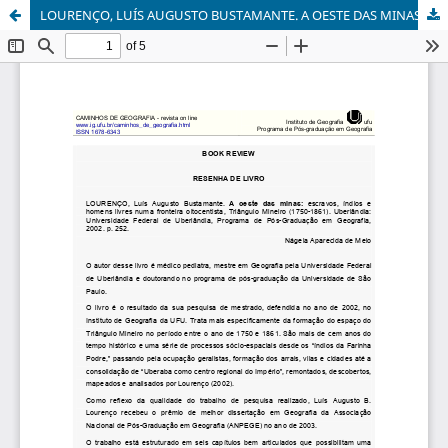
LOURENÇO, LUÍS AUGUSTO BUSTAMANTE. A OESTE DAS MINAS: ESCRAVOS, ÍNDIOS E HOMENS LIVRES NUMA FRONTEIRA OITOCENTISTA, TRIÂNGULO MINEIRO (1750-1861). UBERLÂNDIA: UNIVERSIDADE FEDERAL DE UBERLÂNDIA, PROGRAMA DE PÓS-GRADUAÇÃO EM GEOGRAFIA, 2002. P. 252