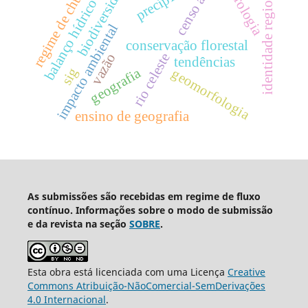
biodiversidade
hidrologia
regime de chuva
identidade regional
balanço hídrico
impacto ambiental
conservação florestal
rio celeste
vazão
tendências
sig
geografia
geomorfologia
ensino de geografia
As submissões são recebidas em regime de fluxo
contínuo. Informações sobre o modo de submissão
e da revista na seção
SOBRE
.
Esta obra está licenciada com uma Licença
Creative
Commons Atribuição-NãoComercial-SemDerivações
4.0 Internacional
.