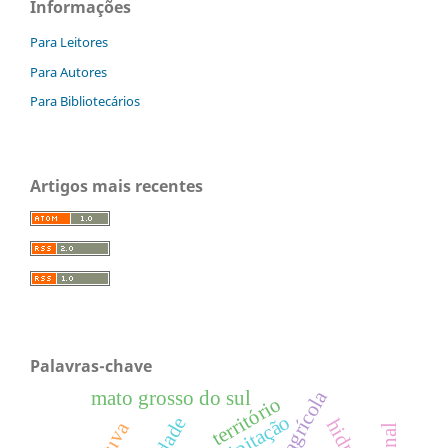
Informações
Para Leitores
Para Autores
Para Bibliotecários
Artigos mais recentes
Palavras-chave
censo agrícola
mato grosso do sul
território
precipitação