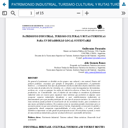
PATRIMONIO INDUSTRIAL, TURISMO CULTURAL Y RUTAS TURÍSTICAS PARA UN DESARROLLO LOCAL SUSTENTABLE