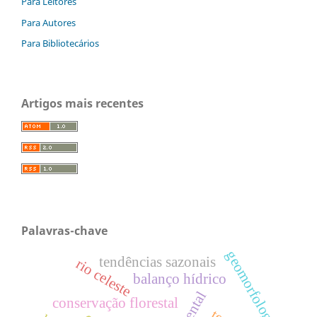
Para Leitores
Para Autores
Para Bibliotecários
Artigos mais recentes
Palavras-chave
geomorfologia
tendências sazonais
rio celeste
balanço hídrico
conservação florestal