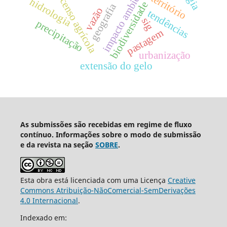
impacto ambiental
território
hidrologia
censo agrícola
biodiversidade
geografia
vazão
tendências
sig
precipitação
pastagem
urbanização
extensão do gelo
As submissões são recebidas em regime de fluxo
contínuo. Informações sobre o modo de submissão
e da revista na seção
SOBRE
.
Esta obra está licenciada com uma Licença
Creative
Commons Atribuição-NãoComercial-SemDerivações
4.0 Internacional
.
Indexado em: