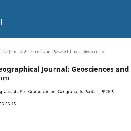
l
raphical Journal: Geosciences and Research humanities medium
 Geographical Journal: Geosciences and
ium
ograma de Pós-Graduação em Geografia do Pontal - PPGEP.
26-06-15