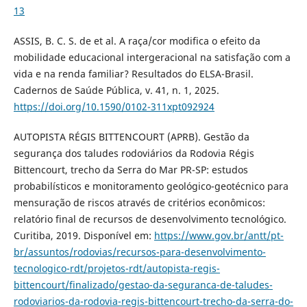
13
ASSIS, B. C. S. de et al. A raça/cor modifica o efeito da
mobilidade educacional intergeracional na satisfação com a
vida e na renda familiar? Resultados do ELSA-Brasil.
Cadernos de Saúde Pública, v. 41, n. 1, 2025.
https://doi.org/10.1590/0102-311xpt092924
AUTOPISTA RÉGIS BITTENCOURT (APRB). Gestão da
segurança dos taludes rodoviários da Rodovia Régis
Bittencourt, trecho da Serra do Mar PR-SP: estudos
probabilísticos e monitoramento geológico-geotécnico para
mensuração de riscos através de critérios econômicos:
relatório final de recursos de desenvolvimento tecnológico.
Curitiba, 2019. Disponível em:
https://www.gov.br/antt/pt-
br/assuntos/rodovias/recursos-para-desenvolvimento-
tecnologico-rdt/projetos-rdt/autopista-regis-
bittencourt/finalizado/gestao-da-seguranca-de-taludes-
rodoviarios-da-rodovia-regis-bittencourt-trecho-da-serra-do-