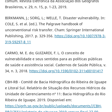
comum. Revista Eletrônica da Associação dos Geógrafos
Brasileiros, v. 29, n. 15, p. 1-23, 2019.
BIRKMANN, J.; SORG, L.; WELLE, T. Disaster vulnerability. In:
COLE, S. et al. (ed.). The Palgrave handbook of
unconventional risk transfer. Cham: Springer International
Publishing, 2017. p. 329-356.
https://doi.org/10.1007/978-3-
319-59297-8_11
CARMO, M. E. do; GUIZARDI, F. L. O conceito de
vulnerabilidade e seus sentidos para as políticas públicas
de saúde e assistência social. Cadernos de Saúde Pública, v.
34, n. 3, 2018.
https://doi.org/10.1590/0102-311x00101417
CBH-RB - Comitê de Bacia Hidrográfica do Ribeira de Iguape
e Litoral Sul. Relatório de Situação dos Recursos Hídricos da
Unidade de Gerenciamento nº 11: Bacia Hidrográfica do Rio
Ribeira de Iguape. 2019. Disponível em:
https://sigrh.sp.gov.br/public/uploads/documents//CBH-
RB/17551/relatorio-de-situacao-2019-versao-final-27-09-