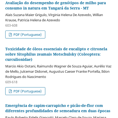
Avaliação do desempenho de genótipos de milho para
consumo in natura em Tangará da Serra - MT
Alais Suzana Maier Grigulo, Vírginia Helena De Azevedo, Willian
Krause, Patricia Helena de Azevedo
603-608
PDF (Portuguese)
Toxicidade de óleos essenciais de eucalipto e citronela
sobre Sitophilus zeamais Motschulsky (Coleoptera:
curculionidae)
Marcio Akio Ootani, Raimundo Wagner de Souza Aguiar, Aurélio Vaz
de Mello, Julcemar Didonet, Augustus Caeser Franke Portella, Ildon
Rodrigues do Nascimento
609-618
PDF (Portuguese)
Emergência de capim-carrapicho e picão-de-flor com
diferentes profundidades de semeadura em duas épocas
Paulo Roberto Fidelis Giancotti, Marcelo Claro de Souza, Mariana