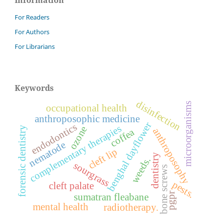
For Readers
For Authors
For Librarians
Keywords
disinfection
microorganisms
occupational health
anthroposophic medicine
benghal dayflower
endodontics
complementary therapies
ozone
forensic dentistry
anthroposophy
coffea
nematode
cleft lip
dentistry
weeds.
sourgrass
bone screws
pests.
cleft palate
pgpr
sumatran fleabane
mental health
radiotherapy.