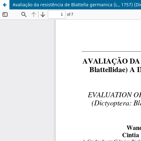
Avaliação da resistência de Blattella germanica (L., 1757) (Di