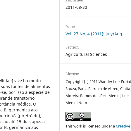
2011-08-30
Issue
Vol. 27 No. 4 (2011): July/Aug.
Section
Agricultural Sciences
License
ellidae) vive há muito
Copyright (c) 2011 Wander Luiz Furiat
suas fontes de alimentos
Souza, Paula Ferreira de Abreu, Cintia
u-se, por isso a espécie de
Moreira Ramos dos Reis-Menini, Luiz
grande transtorno,
Menini Neto
ortância médica. O
 de B. germanica aos
etrina® (piretróide),
ação até 15 dias após a
This work is licensed under a
Creative
por B. germanica aos