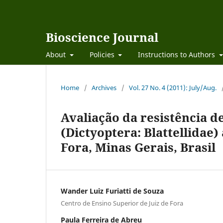
Bioscience Journal
About
Policies
Instructions to Authors
Home
/
Archives
/
Vol. 27 No. 4 (2011): July/Aug.
Avaliação da resistência de
(Dictyoptera: Blattellidae)
Fora, Minas Gerais, Brasil
Wander Luiz Furiatti de Souza
Centro de Ensino Superior de Juiz de Fora
Paula Ferreira de Abreu