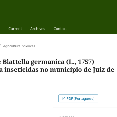
Current
Archives
Contact
/
Agricultural Sciences
 Blattella germanica (L., 1757)
 a inseticidas no município de Juiz de
PDF (Portuguese)
Published