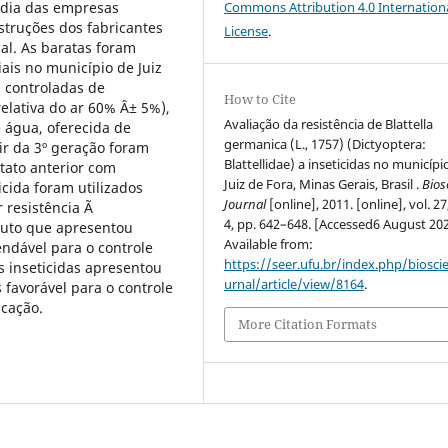
a dia das empresas
Commons Attribution 4.0 Internation
struções dos fabricantes
License
.
sal. As baratas foram
ais no município de Juiz
 controladas de
How to Cite
elativa do ar 60% Â± 5%),
Avaliação da resistência de Blattella
 água, oferecida de
germanica (L., 1757) (Dictyoptera:
ir da 3º geração foram
Blattellidae) a inseticidas no municípi
tato anterior com
Juiz de Fora, Minas Gerais, Brasil .
Bios
icida foram utilizados
Journal
[online], 2011. [online], vol. 27
 resistência Ã
4, pp. 642–648. [Accessed6 August 202
duto que apresentou
Available from:
ndável para o controle
https://seer.ufu.br/index.php/biosci
ês inseticidas apresentou
urnal/article/view/8164
.
favorável para o controle
icação.
More Citation Formats