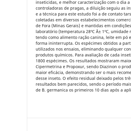
inseticidas, e melhor caracterização com o dia 
controladoras de pragas, a diluição seguiu as in
e a técnica para este estudo foi a de contato tar
coletadas em diversos estabelecimentos comerci
de Fora (Minas Gerais) e mantidas em condições
laboratório (temperatura 28ºC Â± 1ºC, umidade r
tendo como alimento ração canina, leite em pó e
forma ininterrupta. Os espécimes obtidos a part
utilizados nos ensaios, eliminando qualquer con
produtos químicos. Para avaliação de cada inset
1800 espécimes. Os resultados mostraram maior
Cipermetrina e Propoxur, sendo Diazinon o pro
maior eficácia, demonstrando ser o mais recome
desse inseto. O efeito residual deixado pelos tr
resultados bem parecidos, sendo o período mais 
de B. germanica os primeiros 10 dias após a apl