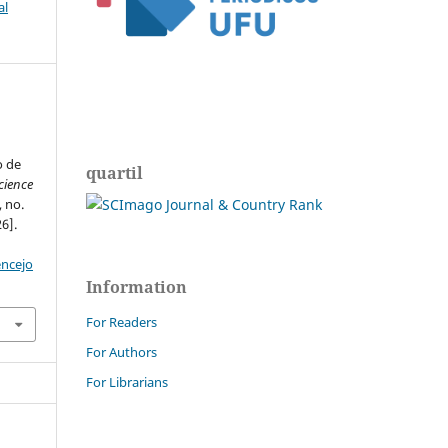
al
o de
quartil
cience
, no.
6].
encejo
Information
For Readers
For Authors
For Librarians