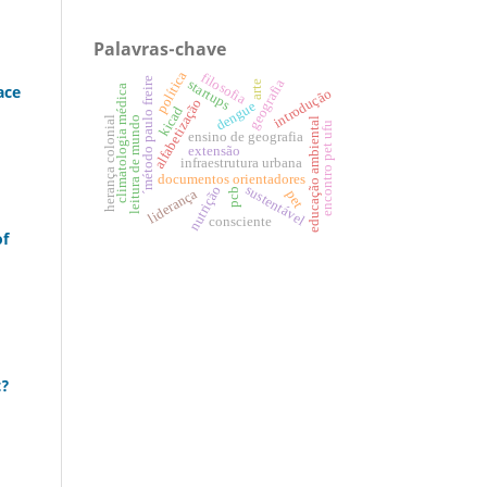
Palavras-chave
política
filosofia
´método paulo freire
startups
geografia
arte
ace
climatologia médica
introdução
alfabetização
dengue
kicad
leitura de mundo
herança colonial
educação ambiental
encontro pet ufu
ensino de geografia
extensão
infraestrutura urbana
documentos orientadores
sustentável
nutrição
liderança
pcb
pet
consciente
of
t?