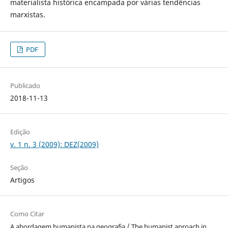
materialista histórica encampada por várias tendências
marxistas.
PDF
Publicado
2018-11-13
Edição
v. 1 n. 3 (2009): DEZ(2009)
Seção
Artigos
Como Citar
A abordagem humanista na geografia / The humanist aproach in