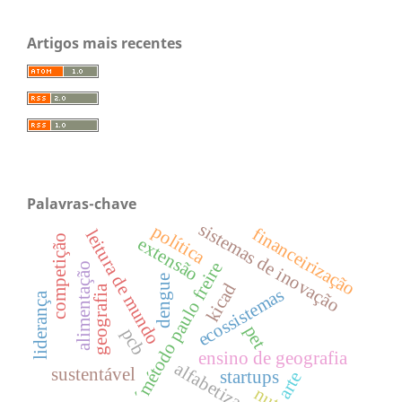
Artigos mais recentes
Palavras-chave
sistemas de inovação
política
financeirização
leitura de mundo
competição
extensão
´método paulo freire
alimentação
dengue
kicad
geografia
ecossistemas
liderança
pet
pcb
ensino de geografia
alfabetização
sustentável
startups
arte