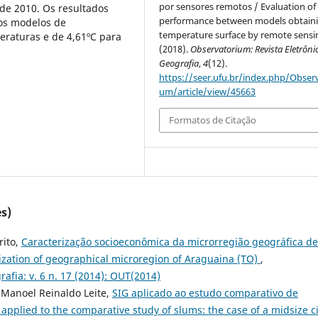
por sensores remotos / Evaluation of
 de 2010. Os resultados
performance between models obtain
os modelos de
temperature surface by remote sensi
raturas e de 4,61ºC para
(2018).
Observatorium: Revista Eletrôni
Geografia
,
4
(12).
https://seer.ufu.br/index.php/Observ
um/article/view/45663
Formatos de Citação
s)
rito,
Caracterização socioeconômica da microrregião geográfica de
ization of geographical microregion of Araguaina (TO)
,
afia: v. 6 n. 17 (2014): OUT(2014)
, Manoel Reinaldo Leite,
SIG aplicado ao estudo comparativo de
applied to the comparative study of slums: the case of a midsize c