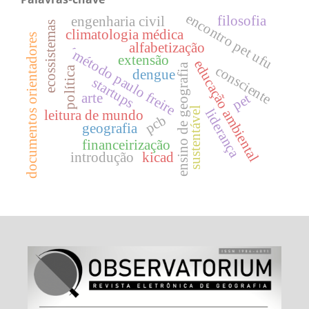
encontro pet ufu
filosofia
engenharia civil
ecossistemas
climatologia médica
documentos orientadores
alfabetização
´método paulo freire
extensão
educação ambiental
ensino de geografia
consciente
política
dengue
startups
arte
pet
sustentável
liderança
leitura de mundo
pcb
geografia
financeirização
introdução
kicad