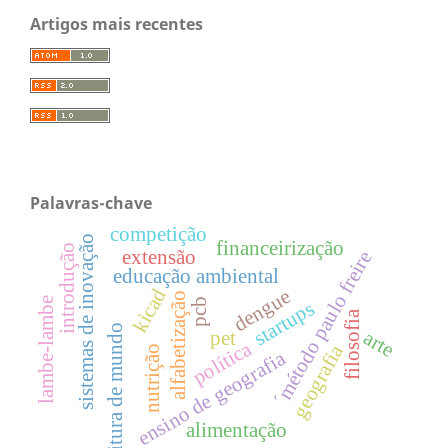
Artigos mais recentes
Palavras-chave
competição
sistemas de inovação
financeirização
introdução
extensão
´método paulo freire
educação ambiental
kicad
dengue
alfabetização
lambe-lambe
pcb
startups
filosofia
leitura de mundo
arte
pet
política
geografia
nutrição
ensino de geografia
alimentação