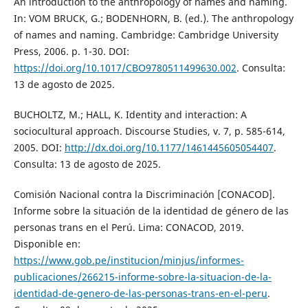
An introduction to the anthropology of names and naming.
In: VOM BRUCK, G.; BODENHORN, B. (ed.). The anthropology
of names and naming. Cambridge: Cambridge University
Press, 2006. p. 1-30. DOI:
https://doi.org/10.1017/CBO9780511499630.002
. Consulta:
13 de agosto de 2025.
BUCHOLTZ, M.; HALL, K. Identity and interaction: A
sociocultural approach. Discourse Studies, v. 7, p. 585-614,
2005. DOI:
http://dx.doi.org/10.1177/1461445605054407
.
Consulta: 13 de agosto de 2025.
Comisión Nacional contra la Discriminación [CONACOD].
Informe sobre la situación de la identidad de género de las
personas trans en el Perú. Lima: CONACOD, 2019.
Disponible en:
https://www.gob.pe/institucion/minjus/informes-
publicaciones/266215-informe-sobre-la-situacion-de-la-
identidad-de-genero-de-las-personas-trans-en-el-peru
.