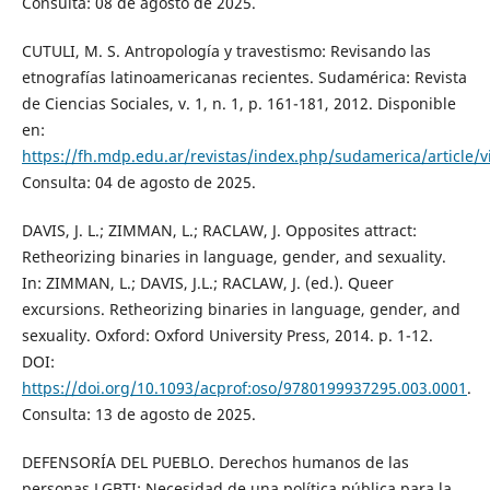
Consulta: 08 de agosto de 2025.
CUTULI, M. S. Antropología y travestismo: Revisando las
etnografías latinoamericanas recientes. Sudamérica: Revista
de Ciencias Sociales, v. 1, n. 1, p. 161-181, 2012. Disponible
en:
https://fh.mdp.edu.ar/revistas/index.php/sudamerica/article/
Consulta: 04 de agosto de 2025.
DAVIS, J. L.; ZIMMAN, L.; RACLAW, J. Opposites attract:
Retheorizing binaries in language, gender, and sexuality.
In: ZIMMAN, L.; DAVIS, J.L.; RACLAW, J. (ed.). Queer
excursions. Retheorizing binaries in language, gender, and
sexuality. Oxford: Oxford University Press, 2014. p. 1-12.
DOI:
https://doi.org/10.1093/acprof:oso/9780199937295.003.0001
.
Consulta: 13 de agosto de 2025.
DEFENSORÍA DEL PUEBLO. Derechos humanos de las
personas LGBTI: Necesidad de una política pública para la