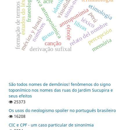
narrativa antroponímica
identidade
sinais-nome
visualidade
estudos do léxico
fraseologia
acre
formação de termos
etimologia
antroponímia
perú
méxico y brasil
léxico
libras
relato del nombre
nombres
ajoujo
percepción
gusto
memória
canção
derivação sufixal
São todos nomes de demônios! fenômenos do signo
toponímico nos nomes das ruas do Jardim Sucupira e
seus efeitos
25373
Os usos do neologismo spoiler no português brasileiro
16208
CIC e CPF - um caso particular de sinonímia