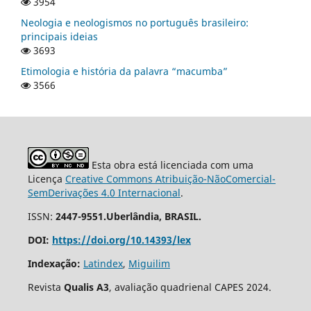
3954
Neologia e neologismos no português brasileiro:
principais ideias
3693
Etimologia e história da palavra “macumba”
3566
Esta obra está licenciada com uma
Licença
Creative Commons Atribuição-NãoComercial-
SemDerivações 4.0 Internacional
.
ISSN:
2447-9551.Uberlândia, BRASIL.
DOI:
https://doi.org/10.14393/lex
Indexação:
Latindex
,
Miguilim
Revista
Qualis A3
, avaliação quadrienal CAPES 2024.