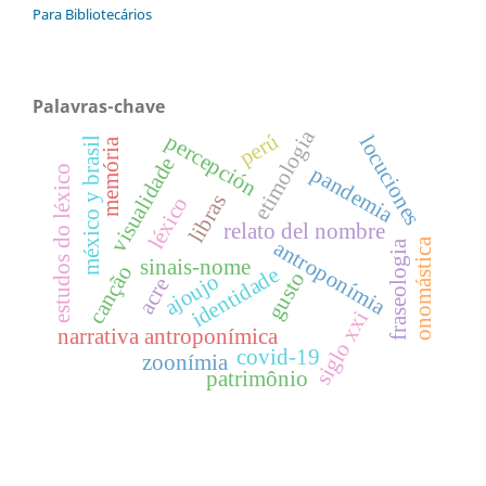
Para Bibliotecários
Palavras-chave
etimologia
perú
percepción
locuciones
méxico y brasil
memória
visualidade
pandemia
estudos do léxico
libras
léxico
relato del nombre
onomástica
antroponímia
fraseologia
sinais-nome
canção
identidade
gusto
ajoujo
acre
siglo xxi
narrativa antroponímica
covid-19
zoonímia
patrimônio