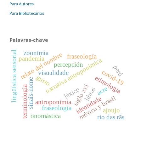
Para Autores
Para Bibliotecários
Palavras-chave
zoonímia
lingüística sensorial
relato del nombre
fraseología
pandemia
narrativa antroponímica
percepción
perú
covid-19
visualidade
gusto
etimologia
sinais-nome
siglo xxi
terminologia
acre
léxico
libras
méxico y brasil
identidade
antroponímia
fraseologia
ajoujo
onomástica
rio das rãs