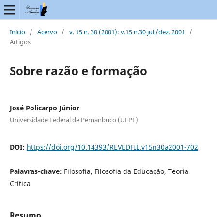
Início
/
Acervo
/
v. 15 n. 30 (2001): v.15 n.30 jul./dez. 2001
/
Artigos
Sobre razão e formação
José Policarpo Júnior
Universidade Federal de Pernanbuco (UFPE)
DOI:
https://doi.org/10.14393/REVEDFIL.v15n30a2001-702
Palavras-chave:
Filosofia, Filosofia da Educação, Teoria
Crítica
Resumo