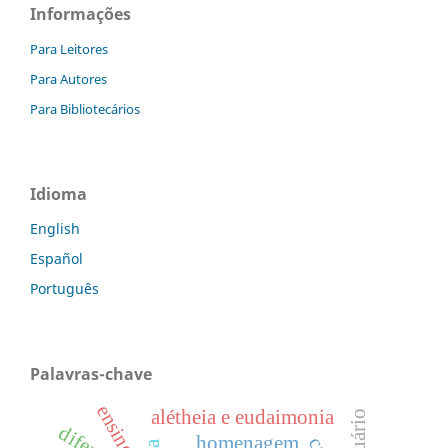
Informações
Para Leitores
Para Autores
Para Bibliotecários
Idioma
English
Español
Português
Palavras-chave
ensino
alétheia e eudaimonia
obituário
homenagem