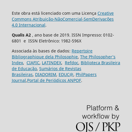
Este obra está licenciado com uma Licença
Creative
Commons Atribuição-NãoComercial-SemDerivações
4.0 Internacional
.
Qualis A2
, ano base de 2019. ISSN Impresso: 0102-
6801 e ISSN Eletrônico: 1982-596X
Associada às bases de dados:
Repertoire
Bibliographique dela Philosophie
,
The Philosopher’s
Index
,
CIAFIC
,
LATINDEX
,
Refdoc
,
Biblioteca Brasileira
de Educação
,
Sumários de Revistas
Brasileiras
,
DIADORIM
,
EDUC@
,
PhilPapers
Journal
,
Portal de Periódicos ANPOF
.