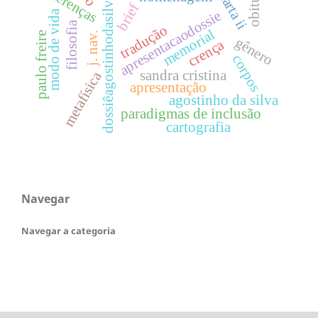
diferenças
carta ii
dossiêagostinhodasilva
brief
apresentacaodossie
modo de vida
filosofia
tradução
memorial
paulo freire
j. nav.
gênero
crença
corpos
sandra cristina
metafísica
apresentação
agostinho da silva
paradigmas de inclusão
cartografia
Navegar
Navegar a categoria