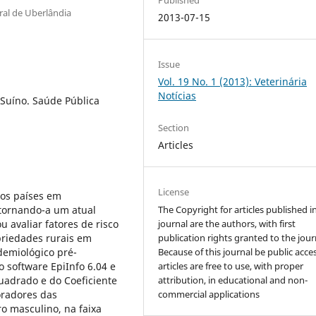
ral de Uberlândia
2013-07-15
Issue
Vol. 19 No. 1 (2013): Veterinária
Notícias
 Suíno. Saúde Pública
Section
Articles
License
tos países em
 tornando-a um atual
The Copyright for articles published i
 avaliar fatores de risco
journal are the authors, with first
priedades rurais em
publication rights granted to the jour
demiológico pré-
Because of this journal be public acces
 software EpiInfo 6.04 e
articles are free to use, with proper
uadrado e do Coeficiente
attribution, in educational and non-
oradores das
commercial applications
o masculino, na faixa