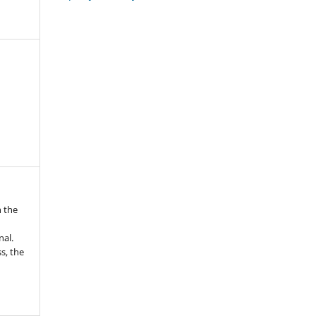
n the
nal.
s, the