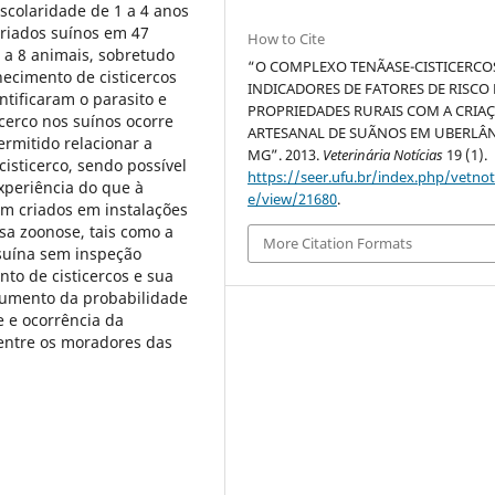
scolaridade de 1 a 4 anos
criados suínos em 47
How to Cite
 a 8 animais, sobretudo
“O COMPLEXO TENÃASE-CISTICERCO
hecimento de cisticercos
INDICADORES DE FATORES DE RISCO
ntificaram o parasito e
PROPRIEDADES RURAIS COM A CRIA
cerco nos suínos ocorre
ARTESANAL DE SUÃNOS EM UBERLÂN
rmitido relacionar a
MG”. 2013.
Veterinária Notícias
19 (1).
sticerco, sendo possível
https://seer.ufu.br/index.php/vetnot/
xperiência do que à
e/view/21680
.
em criados em instalações
ssa zoonose, tais como a
More Citation Formats
 suína sem inspeção
nto de cisticercos e sua
aumento da probabilidade
 e ocorrência da
 entre os moradores das