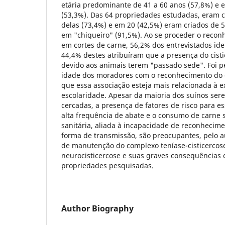
etária predominante de 41 a 60 anos (57,8%) e e
(53,3%). Das 64 propriedades estudadas, eram 
delas (73,4%) e em 20 (42,5%) eram criados de 5
em "chiqueiro" (91,5%). Ao se proceder o recon
em cortes de carne, 56,2% dos entrevistados ide
44,4% destes atribuíram que a presença do cisti
devido aos animais terem "passado sede". Foi pe
idade dos moradores com o reconhecimento do ci
que essa associação esteja mais relacionada à e
escolaridade. Apesar da maioria dos suínos ser
cercadas, a presença de fatores de risco para e
alta frequência de abate e o consumo de carne
sanitária, aliada à incapacidade de reconhecime
forma de transmissão, são preocupantes, pelo 
de manutenção do complexo teníase-cisticercose
neurocisticercose e suas graves consequências
propriedades pesquisadas.
Author Biography