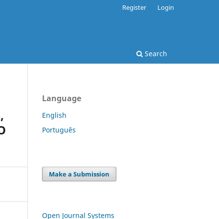
Register
Login
Search
Language
,
English
O
Português
Make a Submission
Open Journal Systems