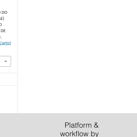
O DO
AE)
O
 DE
.
articl