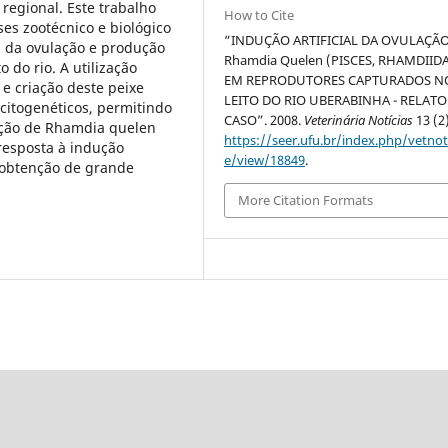
regional. Este trabalho
How to Cite
ses zootécnico e biológico
“INDUÇÃO ARTIFICIAL DA OVULAÇÃ
al da ovulação e produção
Rhamdia Quelen (PISCES, RHAMDIID
 do rio. A utilização
EM REPRODUTORES CAPTURADOS N
e criação deste peixe
LEITO DO RIO UBERABINHA - RELATO
citogenéticos, permitindo
CASO”. 2008.
Veterinária Notícias
13 (2)
lação de Rhamdia quelen
https://seer.ufu.br/index.php/vetnot/
resposta à indução
e/view/18849
.
om obtenção de grande
More Citation Formats