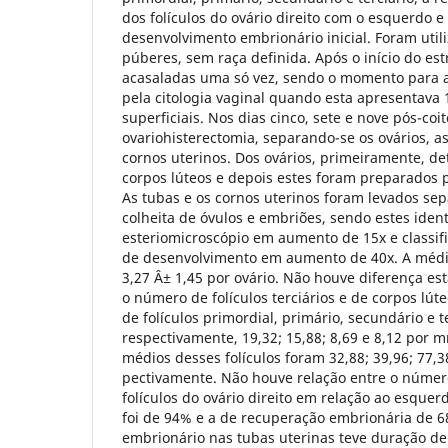
dos folículos do ovário direito com o esquerdo e
desenvolvimento embrionário inicial. Foram util
púberes, sem raça definida. Após o início do est
acasaladas uma só vez, sendo o momento para 
pela citologia vaginal quando esta apresentava 
superficiais. Nos dias cinco, sete e nove pós-c
ovariohisterectomia, separando-se os ovários, as
cornos uterinos. Dos ovários, primeiramente, d
corpos lúteos e depois estes foram preparados p
As tubas e os cornos uterinos foram levados s
colheita de óvulos e embriões, sendo estes ident
esteriomicroscópio em aumento de 15x e classif
de desenvolvimento em aumento de 40x. A média
3,27 Â± 1,45 por ovário. Não houve diferença esta
o número de folículos terciários e de corpos lú
de folículos primordial, primário, secundário e t
respectivamente, 19,32; 15,88; 8,69 e 8,12 por
médios desses folículos foram 32,88; 39,96; 77,38
pectivamente. Não houve relação entre o número
folículos do ovário direito em relação ao esquerd
foi de 94% e a de recuperação embrionária de 
embrionário nas tubas uterinas teve duração de