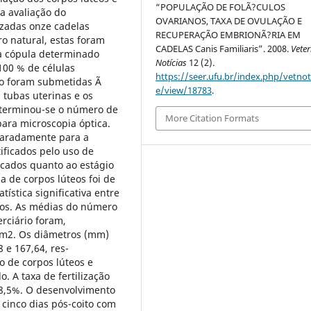
“POPULAÇÃO DE FOLÃ?CULOS
 a avaliação do
OVARIANOS, TAXA DE OVULAÇÃO E
izadas onze cadelas
RECUPERAÇÃO EMBRIONÃ?RIA EM
ro natural, estas foram
CADELAS Canis Familiaris”. 2008.
Veter
a cópula determinado
Notícias
12 (2).
100 % de células
https://seer.ufu.br/index.php/vetnot/
oito foram submetidas Ã
e/view/18783
.
 tubas uterinas e os
eterminou-se o número de
More Citation Formats
ara microscopia óptica.
eparadamente para a
ificados pelo uso de
icados quanto ao estágio
 de corpos lúteos foi de
tística significativa entre
teos. As médias do número
erciário foram,
 mm2. Os diâmetros (mm)
 e 167,64, res-
 de corpos lúteos e
o. A taxa de fertilização
68,5%. O desenvolvimento
 cinco dias pós-coito com