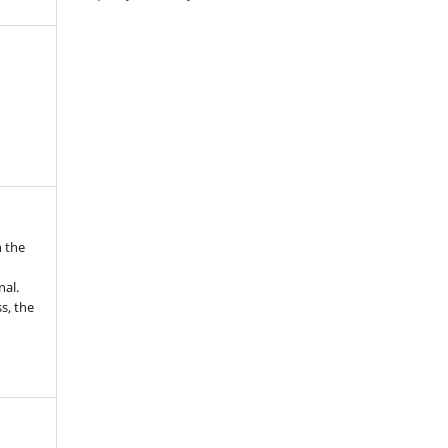
n the
nal.
s, the