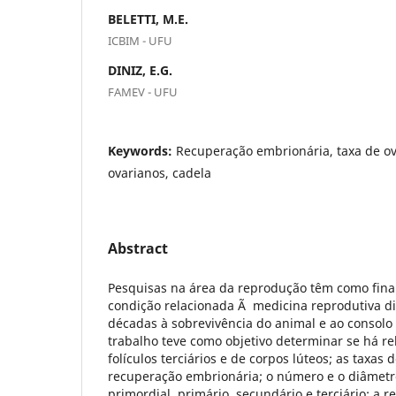
BELETTI, M.E.
ICBIM - UFU
DINIZ, E.G.
FAMEV - UFU
Keywords:
Recuperação embrionária, taxa de ovu
ovarianos, cadela
Abstract
Pesquisas na área da reprodução têm como final
condição relacionada Ã medicina reprodutiva di
décadas à sobrevivência do animal e ao consolo 
trabalho teve como objetivo determinar se há r
folículos terciários e de corpos lúteos; as taxas d
recuperação embrionária; o número e o diâmetro
primordial, primário, secundário e terciário; a r