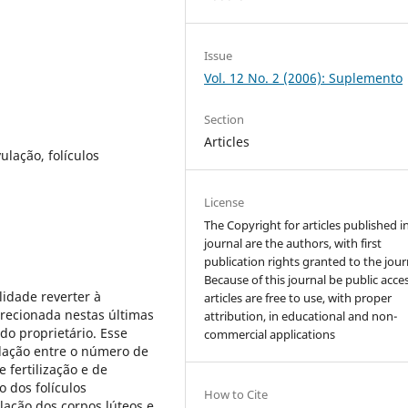
Issue
Vol. 12 No. 2 (2006): Suplemento
Section
Articles
lação, folículos
License
The Copyright for articles published i
journal are the authors, with first
publication rights granted to the jour
Because of this journal be public acces
idade reverter à
articles are free to use, with proper
recionada nestas últimas
attribution, in educational and non-
do proprietário. Esse
commercial applications
elação entre o número de
e fertilização e de
 dos folículos
How to Cite
elação dos corpos lúteos e