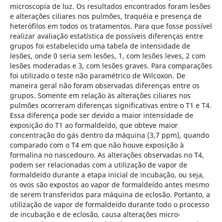
microscopia de luz. Os resultados encontrados foram lesões
e alterações ciliares nos pulmões, traquéia e presença de
heterófilos em todos os tratamentos. Para que fosse possível
realizar avaliação estatística de possíveis diferenças entre
grupos foi estabelecido uma tabela de intensidade de
lesões, onde 0 seria sem lesões, 1, com lesões leves, 2 com
lesões moderadas e 3, com lesões graves. Para comparações
foi utilizado o teste não paramétrico de Wilcoxon. De
maneira geral não foram observadas diferenças entre os
grupos. Somente em relação às alterações ciliares nos
pulmões ocorreram diferenças significativas entre o T1 e T4.
Essa diferença pode ser devido a maior intensidade de
exposição do T1 ao formaldeído, que obteve maior
concentração do gás dentro da máquina (3,7 ppm), quando
comparado com o T4 em que não houve exposição à
formalina no nascedouro. As alterações observadas no T4,
podem ser relacionadas com a utilização de vapor de
formaldeído durante a etapa inicial de incubação, ou seja,
os ovos são expostos ao vapor de formaldeído antes mesmo
de serem transferidos para máquina de eclosão. Portanto, a
utilização de vapor de formaldeído durante todo o processo
de incubação e de eclosão, causa alterações micro-