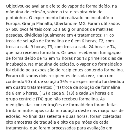
Objetivou-se avaliar o efeito do vapor de formaldeído, na
máquina de eclosão, sobre o trato respiratório de
pintainhos. O experimento foi realizado no incubatório
Europa, Granja Planalto, Uberlândia- MG. Foram utilizados
57.600 ovos férteis com 52 a 60 g oriundos de matrizes
pesadas, divididas igualmente em 4 tratamentos: T1 co
troca de solução de formalina de 6 em 6 horas; T2, com
troca a cada 9 horas; T3, com troca a cada 24 horas e T4,
que não recebeu formalina. Os ovos receberam fumigação
de formaldeído de 12 em 12 horas nos 18 primeiros dias de
incubação. Na máquina de eclosão, o vapor do formaldeído
foi obtido pela exposição de recipientes contendo formalina.
Foram utilizados dois recipientes de cada vez, cada um
contendo 90 mL de solução 36% e o experimento foi dividido
em quatro tratamentos: (T1) troca da solução de formalina
de 6 em 6 horas, (T2) a cada 9, (T3) a cada 24 horas e o
grupo controle (T4) que não recebeu formalina. As
medições das concentrações de formaldeído foram feitas
trinta minutos após cada introdução deste nas máquinas de
eclosão. Ao final das setenta e duas horas, foram coletadas
oito amostras de traquéia e oito de pulmões de cada
tratamento, que foram processadas para avaliação em