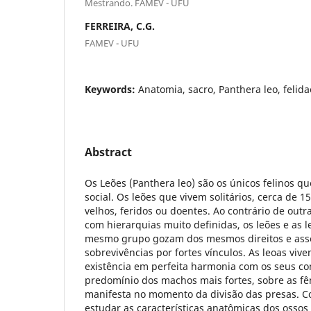
Mestrando. FAMEV - UFU
FERREIRA, C.G.
FAMEV - UFU
Keywords:
Anatomia, sacro, Panthera leo, felida
Abstract
Os Leões (Panthera leo) são os únicos felinos 
social. Os leões que vivem solitários, cerca de 
velhos, feridos ou doentes. Ao contrário de out
com hierarquias muito definidas, os leões e as 
mesmo grupo gozam dos mesmos direitos e ass
sobrevivências por fortes vínculos. As leoas viv
existência em perfeita harmonia com os seus c
predomínio dos machos mais fortes, sobre as f
manifesta no momento da divisão das presas. C
estudar as características anatômicas dos ossos 