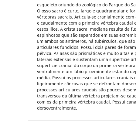
esqueleto oriundo do zoológico do Parque do S
O osso sacro é curto, largo e quadrangular e fo
vértebras sacrais. Articula-se cranialmente com
e caudalmente com a primeira vértebra caudal 
ossos ilios. A crista sacral mediana resulta da f
espinhosos que são separados em suas extremi
Em ambos os antímeros, há tubérculos, que são 
articulares fundidos. Possui dois pares de fora
pélvica. As asas são prismáticas e muito altas e
laterais extensas e sustentam uma superfície art
superfície cranial do corpo da primeira vértebra
ventralmente um lábio proeminente estando de
média. Possui os processos articulares craniais 
ligeiramente côncavas que se defrontam dorsom
processos articulares caudais são poucos desen
transversos da última vértebra projetam-se cau
com os da primeira vértebra caudal. Possui can
dorsoventralmente.