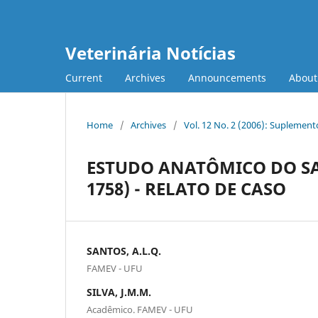
Veterinária Notícias
Current
Archives
Announcements
Abou
Home
/
Archives
/
Vol. 12 No. 2 (2006): Suplement
ESTUDO ANATÔMICO DO SAC
1758) - RELATO DE CASO
SANTOS, A.L.Q.
FAMEV - UFU
SILVA, J.M.M.
Acadêmico. FAMEV - UFU