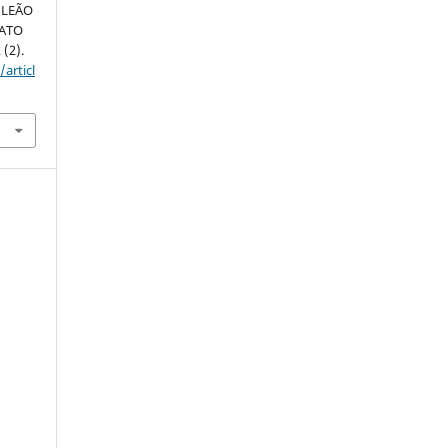
 LEÃO
LATO
 (2).
articl