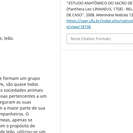
“ESTUDO ANATÔMICO DO SACRO DE
(Panthera Leo LINNAEUS, 1758) - RE
DE CASO”. 2008.
Veterinária Notícias
12
https://seer.ufu.br/index.php/vetnot/
e/view/18738
.
e, leão.
More Citation Formats
que formam um grupo
15%, são quase todos
ras sociedades animais
leoas pertencentes a um
eguram as suas
em a maior parte de sua
ompanheiros. O
êmeas, apenas se
om o propósito de
de leão, utilizou-se um