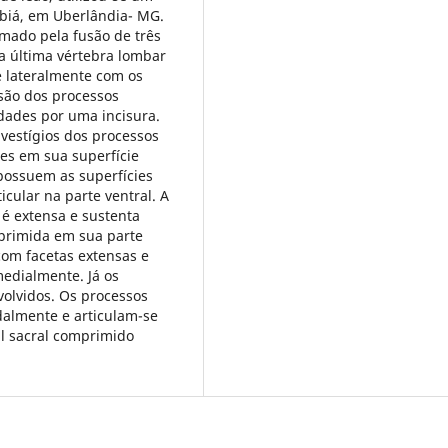
abiá, em Uberlândia- MG.
rmado pela fusão de três
 a última vértebra lombar
e lateralmente com os
usão dos processos
dades por uma incisura.
vestígios dos processos
mes em sua superfície
 possuem as superfícies
icular na parte ventral. A
 é extensa e sustenta
primida em sua parte
com facetas extensas e
edialmente. Já os
volvidos. Os processos
dalmente e articulam-se
al sacral comprimido