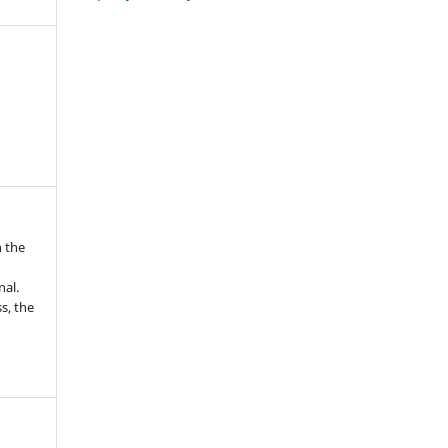
n the
nal.
s, the