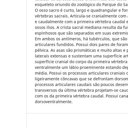
esqueleto oriundo do zoológico do Parque do S
O osso sacro é curto, largo e quadrangular e fo
vértebras sacrais. Articula-se cranialmente com
e caudalmente com a primeira vértebra caudal 
ossos ilios. A crista sacral mediana resulta da f
espinhosos que são separados em suas extremi
Em ambos os antímeros, há tubérculos, que são 
articulares fundidos. Possui dois pares de fora
pélvica. As asas são prismáticas e muito altas e
laterais extensas e sustentam uma superfície art
superfície cranial do corpo da primeira vértebra
ventralmente um lábio proeminente estando de
média. Possui os processos articulares craniais 
ligeiramente côncavas que se defrontam dorsom
processos articulares caudais são poucos desen
transversos da última vértebra projetam-se cau
com os da primeira vértebra caudal. Possui can
dorsoventralmente.