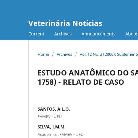
Veterinária Notícias
Current
Archives
Announcements
Abou
Home
/
Archives
/
Vol. 12 No. 2 (2006): Suplement
ESTUDO ANATÔMICO DO SAC
1758) - RELATO DE CASO
SANTOS, A.L.Q.
FAMEV - UFU
SILVA, J.M.M.
Acadêmico. FAMEV - UFU