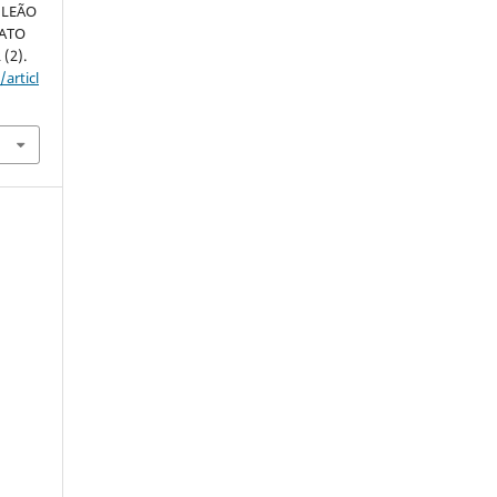
 LEÃO
LATO
 (2).
articl