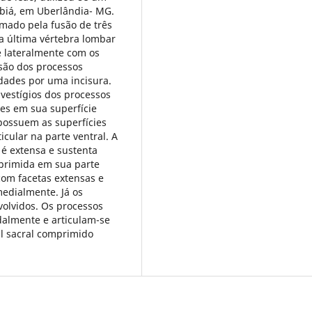
abiá, em Uberlândia- MG.
rmado pela fusão de três
 a última vértebra lombar
e lateralmente com os
usão dos processos
dades por uma incisura.
vestígios dos processos
mes em sua superfície
 possuem as superfícies
icular na parte ventral. A
 é extensa e sustenta
primida em sua parte
com facetas extensas e
edialmente. Já os
volvidos. Os processos
dalmente e articulam-se
al sacral comprimido