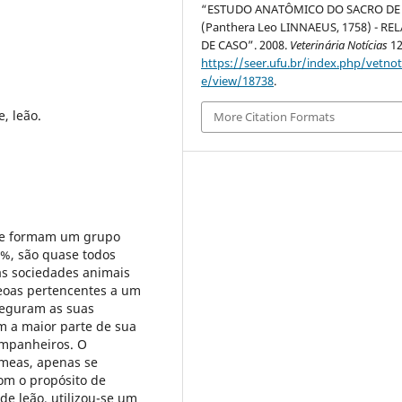
“ESTUDO ANATÔMICO DO SACRO DE
(Panthera Leo LINNAEUS, 1758) - RE
DE CASO”. 2008.
Veterinária Notícias
12
https://seer.ufu.br/index.php/vetnot/
e/view/18738
.
e, leão.
More Citation Formats
que formam um grupo
15%, são quase todos
ras sociedades animais
leoas pertencentes a um
eguram as suas
em a maior parte de sua
ompanheiros. O
êmeas, apenas se
om o propósito de
de leão, utilizou-se um