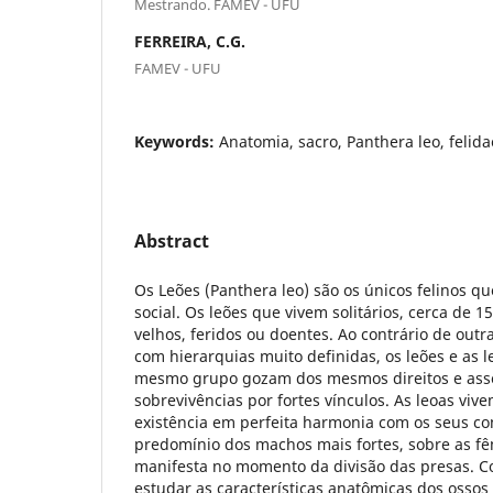
Mestrando. FAMEV - UFU
FERREIRA, C.G.
FAMEV - UFU
Keywords:
Anatomia, sacro, Panthera leo, felida
Abstract
Os Leões (Panthera leo) são os únicos felinos 
social. Os leões que vivem solitários, cerca de 
velhos, feridos ou doentes. Ao contrário de out
com hierarquias muito definidas, os leões e as 
mesmo grupo gozam dos mesmos direitos e ass
sobrevivências por fortes vínculos. As leoas viv
existência em perfeita harmonia com os seus c
predomínio dos machos mais fortes, sobre as f
manifesta no momento da divisão das presas. C
estudar as características anatômicas dos ossos 