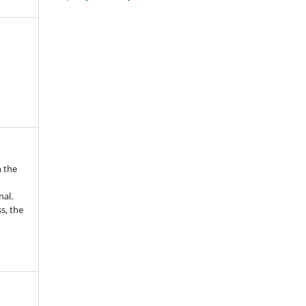
n the
nal.
s, the