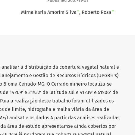
Published 2007-11-01
+
+
Mirna Karla Amorim Silva
Roberto Rosa
 analisar a distribuição da cobertura vegetal natural e
Planejamento e Gestão de Recursos Hídricos (UPGRH's)
do Bioma Cerrado-MG. O Cerrado mineiro localiza-se
de 14º09' e 21º32' de latitude sul e 41º39' e 51º06' de
Para a realização deste trabalho foram utilizados os
s de limite, hidrografia e malha viária da área de
+/Landsat e os dados A partir das análises realizadas,
% da área de estudo apresentamse ainda cobertos por
 46.24% já perderam sua cobertura vegetal natural,