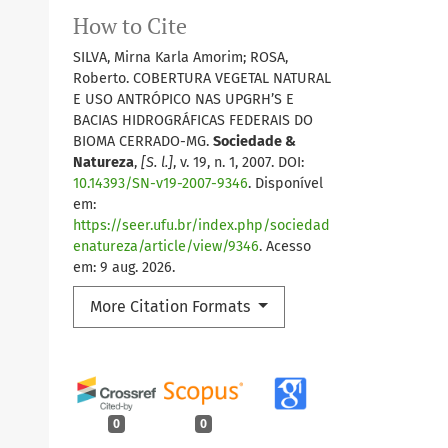
How to Cite
SILVA, Mirna Karla Amorim; ROSA,
Roberto. COBERTURA VEGETAL NATURAL
E USO ANTRÓPICO NAS UPGRH’S E
BACIAS HIDROGRÁFICAS FEDERAIS DO
BIOMA CERRADO-MG.
Sociedade &
Natureza
,
[S. l.]
, v. 19, n. 1, 2007. DOI:
10.14393/SN-v19-2007-9346
. Disponível
em:
https://seer.ufu.br/index.php/sociedad
enatureza/article/view/9346
. Acesso
em: 9 aug. 2026.
More Citation Formats
0
0