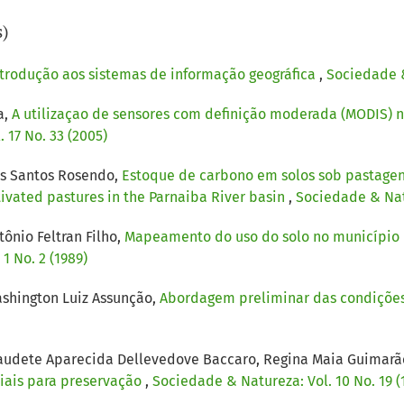
s)
ntrodução aos sistemas de informação geográfica
,
Sociedade & 
a,
A utilizaçao de sensores com definição moderada (MODIS) 
 17 No. 33 (2005)
os Santos Rosendo,
Estoque de carbono em solos sob pastagens
ltivated pastures in the Parnaiba River basin
,
Sociedade & Natu
ônio Feltran Filho,
Mapeamento do uso do solo no município 
1 No. 2 (1989)
shington Luiz Assunção,
Abordagem preliminar das condições
audete Aparecida Dellevedove Baccaro, Regina Maia Guimarãe
ciais para preservação
,
Sociedade & Natureza: Vol. 10 No. 19 (