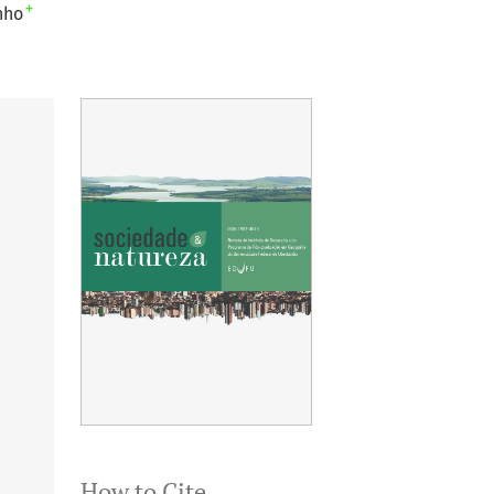
+
nho
How to Cite