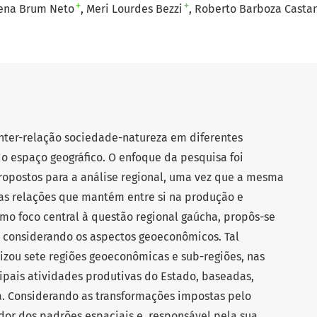
+
+
ena Brum Neto
Meri Lourdes Bezzi
Roberto Barboza Casta
inter-relação sociedade-natureza em diferentes
do espaço geográfico. O enfoque da pesquisa foi
propostos para a análise regional, uma vez que a mesma
as relações que mantém entre si na produção e
o foco central à questão regional gaúcha, propôs-se
l, considerando os aspectos geoeconômicos. Tal
izou sete regiões geoeconômicas e sub-regiões, nas
ipais atividades produtivas do Estado, baseadas,
a. Considerando as transformações impostas pelo
dor dos padrões espaciais e, responsável pela sua