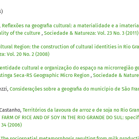
s)
,
Reflexões na geografia cultural: a materialidade e a imateria
lity of the culture
,
Sociedade & Natureza: Vol. 23 No. 3 (2011)
ltural Region: the construction of cultural identities in Rio G
: Vol. 20 No. 2 (2008)
entidade cultural e organização do espaço na microrregião ge
stinga Seca-RS Geographic Micro Region
,
Sociedade & Natureza
ezzi,
Considerações sobre a geografia do município de São Fra
 Castanho,
Territórios da lavoura de arroz e de soja no Rio Gr
 FARM OF RICE AND OF SOY IN THE RIO GRANDE DO SUL: specifie
 34 (2006)
,
The sociospatial metamorphosis resulting from milk production