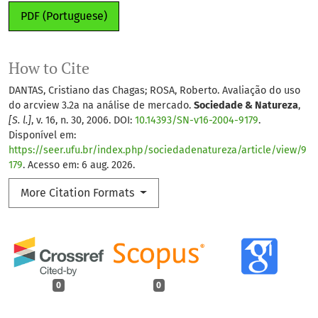
PDF (Portuguese)
How to Cite
DANTAS, Cristiano das Chagas; ROSA, Roberto. Avaliação do uso
do arcview 3.2a na análise de mercado.
Sociedade & Natureza
,
[S. l.]
, v. 16, n. 30, 2006. DOI:
10.14393/SN-v16-2004-9179
.
Disponível em:
https://seer.ufu.br/index.php/sociedadenatureza/article/view/9
179
. Acesso em: 6 aug. 2026.
More Citation Formats
0
0